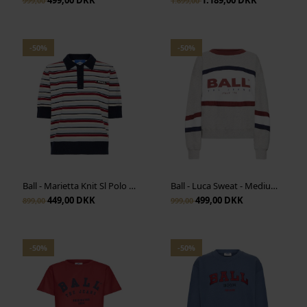
499,00 DKK
1.189,00 DKK
999,00
1.699,00
-50%
-50%
Ball - Marietta Knit Sl Polo - Celestial Blue
Ball - Luca Sweat - Medium Grey
449,00 DKK
499,00 DKK
899,00
999,00
-50%
-50%