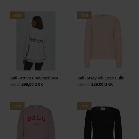
-60%
-70%
Ball - Attivo Crewneck Sweatshirt - Medium Grey Mel
Ball - Stacy Rib Logo Pullover - Anise Flower Melange
399,00 DKK
329,00 DKK
999,00
1.099,00
-60%
-60%