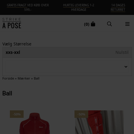
GRATIS FRAGT
VED KØB OVER
HURTIG LEVERING
1-2
14 DAGES
599,-
HVERDAGE
RETURRET
(0)
Vælg Størrelse
xxs-xxl
Nulstil
Forside
»
Mærker
»
Ball
Ball
-50%
-50%