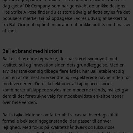
dag ejet af Dk Company, som har genskabt de unikke designs.
Hos Strike A Pose finder du et stort udvalg af flotte styles fra det
populære mærke. Gå på opdagelse i vores udvalg af lækkert tøj
fra Ball Original og find inspiration til unikke outfits med masser
af kant.
Ball et brand med historie
Ball er et førende tøjmærke, der har været synonymt med
kvalitet, stil og innovation siden dets grundlæggelse. Med en
arv, der strækker sig tilbage flere årtier, har Ball etableret sig
som en af de mest anerkendte og respekterede navne inden for
modeverdenen. Deres kollektioner af tøj og accessories
kombinerer afslappede styles med moderne trends, hvilket gør
dem til det foretrukne valg for modebevidste enkeltpersoner
over hele verden.
Ball's tøjkollektioner omfatter alt fra casual hverdagsstil til
formelle beklædningsgenstande, der passer til enhver
lejlighed. Med fokus på kvalitetshåndværk og luksuriøse