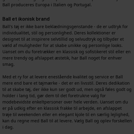
Ball produceres Europa i Italien og Portugal.
Ball et ikonisk brand
Ball's tøj er ikke bare beklædningsgenstande - de er udtryk for
individualitet, stil og personlighed. Deres kollektioner er
designet til at inspirere selvtillid og selvudtryk og tilbyder et
væld af muligheder for at skabe unikke og personlige looks.
Uanset om du foretrækker en klassisk og sofistikeret stil eller en
mere trendy og afslappet æstetik, har Ball noget for enhver
smag.
Med et ry for at levere enestående kvalitet og service er Ball
mere end bare et tøjmærke - det er en livsstil. Deres dedikation
til at skabe tøj, der ikke kun ser godt ud, men også føles godt og
holder i lang tid, gør dem til det foretrukne valg for
modebevidste enkeltpersoner over hele verden. Uanset om du
er på udkig efter en klassisk frakke til arbejde, en afslappet
trøje til weekenden eller en elegant kjole til en særlig lejlighed,
kan du regne med Ball til at levere. Vælg Ball og oplev forskellen
i dag.