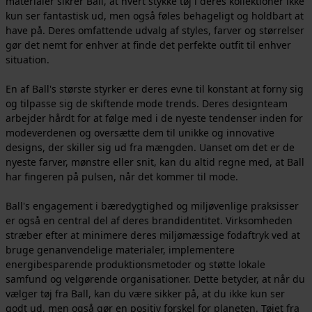
materialer sikrer Ball, at hvert stykke tøj i deres kollektioner ikke
kun ser fantastisk ud, men også føles behageligt og holdbart at
have på. Deres omfattende udvalg af styles, farver og størrelser
gør det nemt for enhver at finde det perfekte outfit til enhver
situation.
En af Ball's største styrker er deres evne til konstant at forny sig
og tilpasse sig de skiftende mode trends. Deres designteam
arbejder hårdt for at følge med i de nyeste tendenser inden for
modeverdenen og oversætte dem til unikke og innovative
designs, der skiller sig ud fra mængden. Uanset om det er de
nyeste farver, mønstre eller snit, kan du altid regne med, at Ball
har fingeren på pulsen, når det kommer til mode.
Ball's engagement i bæredygtighed og miljøvenlige praksisser
er også en central del af deres brandidentitet. Virksomheden
stræber efter at minimere deres miljømæssige fodaftryk ved at
bruge genanvendelige materialer, implementere
energibesparende produktionsmetoder og støtte lokale
samfund og velgørende organisationer. Dette betyder, at når du
vælger tøj fra Ball, kan du være sikker på, at du ikke kun ser
godt ud, men også gør en positiv forskel for planeten. Tøjet fra