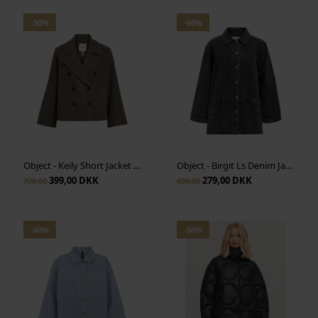
Statistiske
-50%
-60%
Vis cookie detaljer
Object - Keily Short Jacket - Morel Melange
Object - Birgit Ls Denim Jacket - Black Denim
399,00 DKK
279,00 DKK
799,00
699,00
-60%
-50%