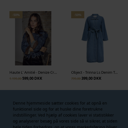
-50%
-50%
Haute L' Amitié - Denize Crop Denim Jacket - Denim Blue
Object - Trinna Ls Denim Trenchcoat - Medium Blue Denim
599,00 DKK
399,00 DKK
1.199,00
799,00
-50%
-25%
Denne hjemmeside sætter cookies for at opnå en
funktionel side og for at huske dine foretrukne
indstillinger. Ved hjælp af cookies laver vi statistikker
og analyserer besøg på vores side så vi sikrer, at siden
hele tiden forbedres, og at vores markedsføring bliver