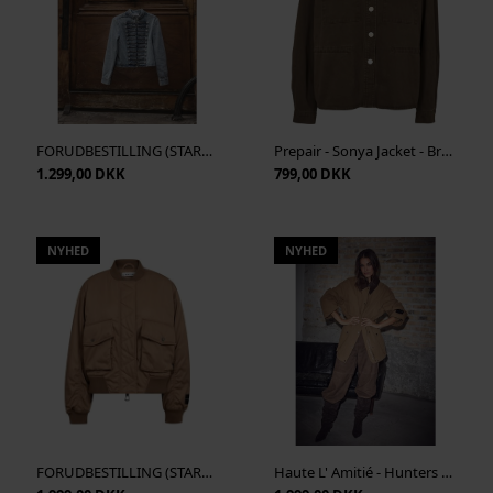
FORUDBESTILLING (START SEP) Co' Couture - Jackson Officer Denim Jacket - Bleach Denim
Prepair - Sonya Jacket - Brown
1.299,00 DKK
799,00 DKK
NYHED
NYHED
FORUDBESTILLING (START AUG) Haute L' Amitié - Bailey Zipper Bomber - Dessert
Haute L' Amitié - Hunters Gold Jacket - Mustard