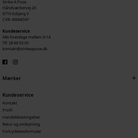
Strike A Pose
Håndværkervej 20
6710 Esbjerg V
CVR: 40068597
Kundeservice
Alle hverdage mellem 9-14
Tlf. 28 60 93 05
kontakt@strikeapose.dk
Mærker
Kundeservice
Kontakt
Profil
Handelsbestingelser
Retur og ombytning
Fortrydelsesformular