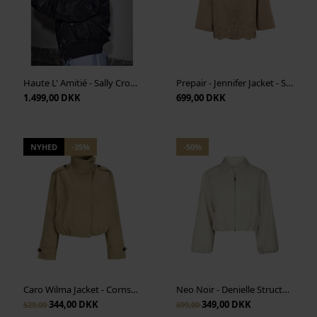
Haute L' Amitié - Sally Crop Bomber - Black
Prepair - Jennifer Jacket - Sand
1.499,00 DKK
699,00 DKK
NYHED
-35%
-50%
Caro Wilma Jacket - Cornstalk
Neo Noir - Denielle Structure Jacket - Off White
344,00 DKK
349,00 DKK
529,00
699,00