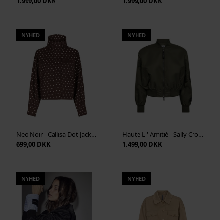
1.999,00 DKK
1.999,00 DKK
NYHED
NYHED
Neo Noir - Callisa Dot Jacket - Brown
Haute L ' Amitié - Sally Crop Bomber - Army
699,00 DKK
1.499,00 DKK
NYHED
NYHED