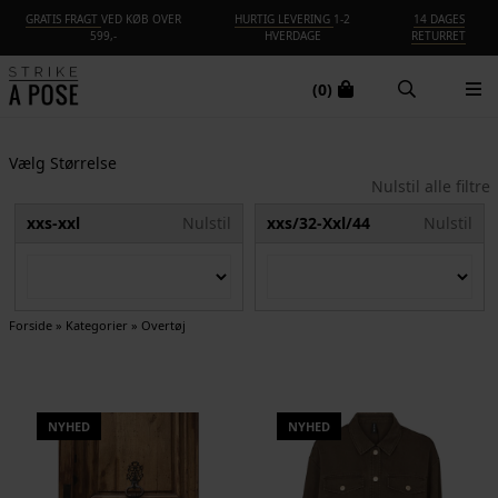
GRATIS FRAGT
VED KØB OVER
HURTIG LEVERING
1-2
14 DAGES
599,-
HVERDAGE
RETURRET
(0)
Vælg Størrelse
Nulstil alle filtre
xxs-xxl
Nulstil
xxs/32-Xxl/44
Nulstil
Forside
»
Kategorier
»
Overtøj
NYHED
NYHED