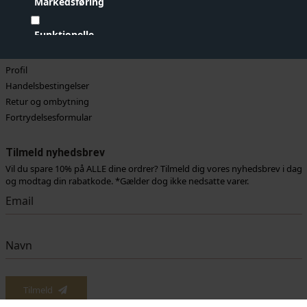
Markedsføring
Funktionelle
Kundeservice
Kontakt
Statistiske
Profil
Handelsbestingelser
Vis cookie detaljer
Retur og ombytning
Fortrydelsesformular
Tilmeld nyhedsbrev
Vil du spare 10% på ALLE dine ordrer? Tilmeld dig vores nyhedsbrev i dag
og modtag din rabatkode. *Gælder dog ikke nedsatte varer.
Tilmeld