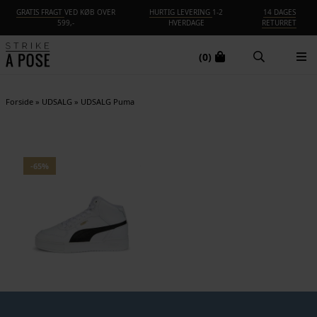
GRATIS FRAGT
VED KØB OVER
HURTIG LEVERING
1-2
14 DAGES
599,-
HVERDAGE
RETURRET
(0)
Forside
»
UDSALG
»
UDSALG Puma
-65%
Puma - Ca Pro Mid - White Black