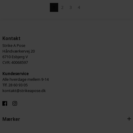
1
2
3
4
Kontakt
Strike A Pose
Håndværkervej 20
6710 Esbjerg V
CVR: 40068597
Kundeservice
Alle hverdage mellem 9-14
Tlf. 28 60 93 05
kontakt@strikeapose.dk
Mærker