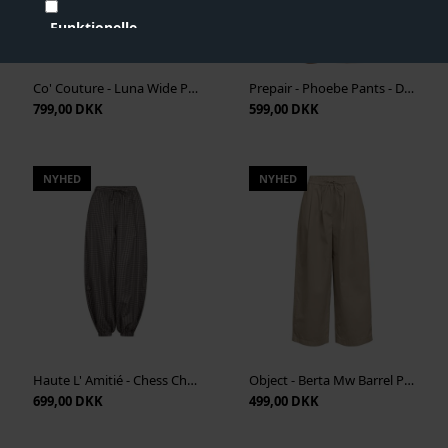
Funktionelle
Statistiske
Co' Couture - Luna Wide Pant - Dark Brown
Prepair - Phoebe Pants - Dark Sand
Vis cookie detaljer
799,00 DKK
599,00 DKK
NYHED
NYHED
Haute L' Amitié - Chess Check Harem Pant - Beige
Object - Berta Mw Barrel Pant - Humus
699,00 DKK
499,00 DKK