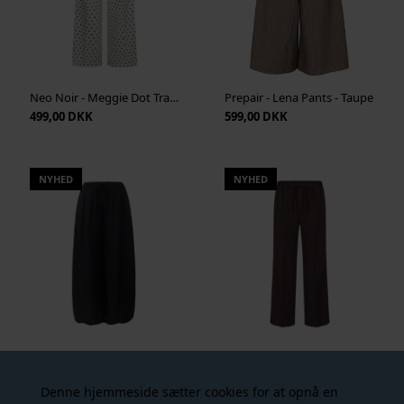
Neo Noir - Meggie Dot Track Suit Pants - Off White
Prepair - Lena Pants - Taupe
499,00 DKK
599,00 DKK
NYHED
NYHED
Liberté - Bibi Balloon Pants - Black
Object - Lisa Mw Tie Wide Pant - Seal Brown
449,00 DKK
359,00 DKK
Denne hjemmeside sætter cookies for at opnå en