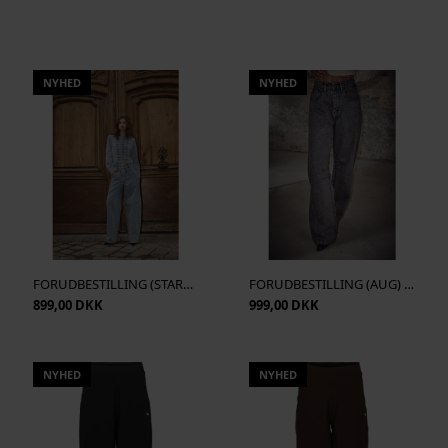
NYHED
NYHED
FORUDBESTILLING (START SEP) Co' Couture - Jackson Barrel Jeans - Bleach Denim
FORUDBESTILLING (AUG) Haute L' Amitié - Drew Barrel Panel Jeans Mocca - Mocca
899,00 DKK
999,00 DKK
NYHED
NYHED