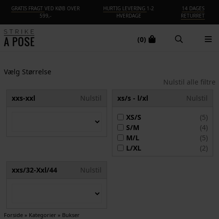
GRATIS FRAGT
VED KØB OVER
HURTIG LEVERING
1-2
14 DAGES
599,-
HVERDAGE
RETURRET
(0)
Vælg Størrelse
Nulstil alle filtre
xxs-xxl
Nulstil
xs/s - l/xl
Nulstil
XS/S
(5)
S/M
(4)
M/L
(5)
L/XL
(2)
xxs/32-Xxl/44
Nulstil
Forside
»
Kategorier
»
Bukser