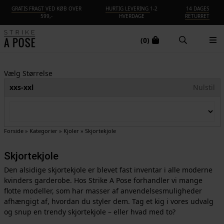
GRATIS FRAGT
VED KØB OVER
HURTIG LEVERING
1-2
14 DAGES
599,-
HVERDAGE
RETURRET
(0)
Vælg Størrelse
xxs-xxl
Nulstil
Forside
»
Kategorier
»
Kjoler
»
Skjortekjole
Skjortekjole
Den alsidige skjortekjole er blevet fast inventar i alle moderne
kvinders garderobe. Hos Strike A Pose forhandler vi mange
flotte modeller, som har masser af anvendelsesmuligheder
afhængigt af, hvordan du styler dem. Tag et kig i vores udvalg
og snup en trendy skjortekjole – eller hvad med to?