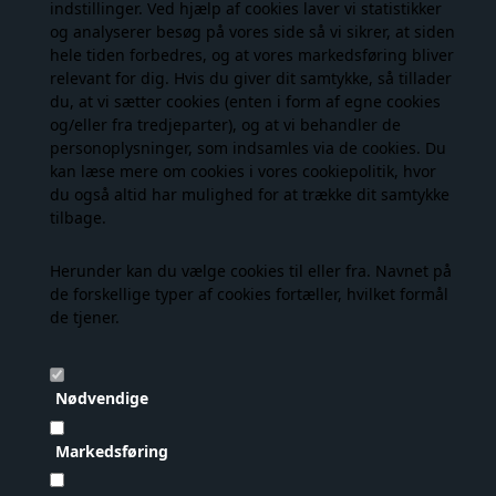
indstillinger. Ved hjælp af cookies laver vi statistikker
og analyserer besøg på vores side så vi sikrer, at siden
hele tiden forbedres, og at vores markedsføring bliver
Skjortekjole - en alsidig style
relevant for dig. Hvis du giver dit samtykke, så tillader
Der er rigtig mange muligheder, når det kommer til, hvordan
du, at vi sætter cookies (enten i form af egne cookies
du kan bruge denne must-have style. De er ofte i sig selv enkle i
og/eller fra tredjeparter), og at vi behandler de
designet og kan derfor styles op og ned efter behov. Om
personoplysninger, som indsamles via de cookies. Du
sommeren kan du have den på løst over badetøj på
kan læse mere om cookies i vores
cookiepolitik
, hvor
stranden. Kombiner den med lette, sommerfriske smykker,
du også altid har mulighed for at trække dit samtykke
solbriller og en strandhat. I de koldere måneder kan du style en
tilbage.
kort eller lang skjortekjole med tights og et bælte. Tilføj
en
lækker jakke
for et cool og modebevidst udtryk. Brug
Herunder kan du vælge cookies til eller fra. Navnet på
dem med høje hæle til fest, eller med sneakers for et trendy
de forskellige typer af cookies fortæller, hvilket formål
hverdagslook til skolen eller kontoret.
de tjener.
Mulighederne er mange, og det er kun fantasien, der sætter
grænser for, hvordan du kan style din skjortekjole. Du kan også
Nødvendige
tage et kig på vores sociale medier på
Facebook
og
Instagram
,
hvor du kan finde inspiration til dine outfits.
Markedsføring
Fandt du ikke det, du ledte efter? Så tjek vores store udvalg af