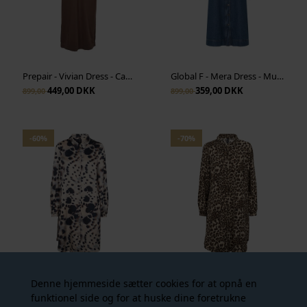
Prepair - Vivian Dress - Cappucino
Global F - Mera Dress - Mud Stone Wash
449,00 DKK
359,00 DKK
899,00
899,00
-60%
-70%
Prepair - Silje Dress - Sand
Prepair - Silje Dress - Leopard
Denne hjemmeside sætter cookies for at opnå en
319,00 DKK
209,00 DKK
799,00
699,00
funktionel side og for at huske dine foretrukne