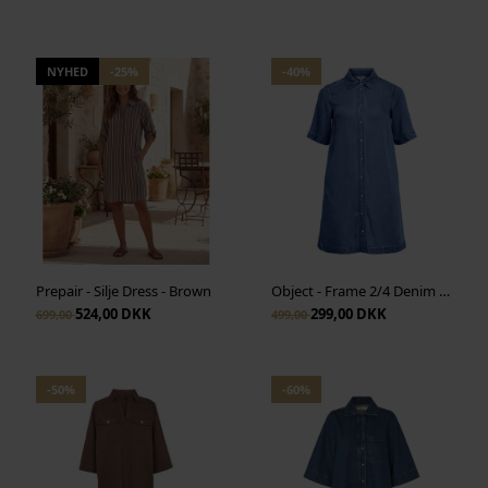
NYHED
-25%
-40%
Prepair - Silje Dress - Brown
Object - Frame 2/4 Denim Dress - Medium Blue Denim
524,00 DKK
299,00 DKK
699,00
499,00
-50%
-60%