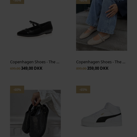
-50%
-60%
Copenhagen Shoes - The New Bow Ballerina - Black
Copenhagen Shoes - The Lovely Move - Beige
349,00 DKK
359,00 DKK
699,00
899,00
-60%
-65%