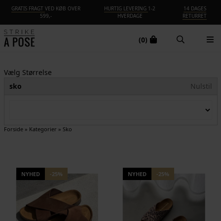
GRATIS FRAGT
VED KØB OVER
HURTIG LEVERING
1-2
14 DAGES
599,-
HVERDAGE
RETURRET
(0)
Vælg Størrelse
sko
Nulstil
Forside
»
Kategorier
»
Sko
NYHED
-25%
NYHED
-25%