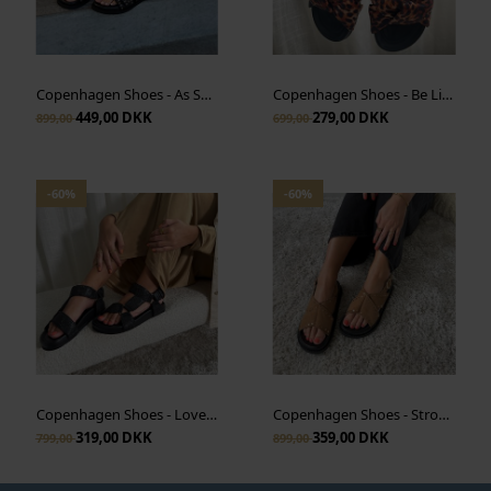
Copenhagen Shoes - As Summer - Black
Copenhagen Shoes - Be Like Me - Brown Leopard
449,00 DKK
279,00 DKK
899,00
699,00
-60%
-60%
Copenhagen Shoes - Love Someone - Sort
Copenhagen Shoes - Stronger Studs - Camel
319,00 DKK
359,00 DKK
799,00
899,00