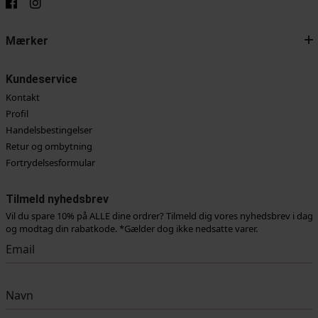
Mærker
Kundeservice
Kontakt
Profil
Handelsbestingelser
Retur og ombytning
Fortrydelsesformular
Tilmeld nyhedsbrev
Vil du spare 10% på ALLE dine ordrer? Tilmeld dig vores nyhedsbrev i dag
og modtag din rabatkode. *Gælder dog ikke nedsatte varer.
Vi anvender cookies for at sikre dig at vi giver dig den bedst mulige oplevelse af vores