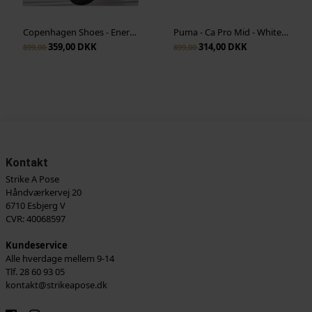
Copenhagen Shoes - Energy And More - Sort
Puma - Ca Pro Mid - White Black
359,00 DKK
314,00 DKK
899,00
899,00
Kontakt
Strike A Pose
Håndværkervej 20
6710 Esbjerg V
CVR: 40068597
Kundeservice
Alle hverdage mellem 9-14
Tlf. 28 60 93 05
kontakt@strikeapose.dk