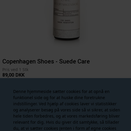
Copenhagen Shoes - Suede Care
Pris ved 1 Stk
89,00
DKK
Denne hjemmeside sætter cookies for at opnå en
funktionel side og for at huske dine foretrukne
indstillinger. Ved hjælp af cookies laver vi statistikker
og analyserer besøg på vores side så vi sikrer, at siden
hele tiden forbedres, og at vores markedsføring bliver
relevant for dig. Hvis du giver dit samtykke, så tillader
Fri fragt ved køb over 599,- til GLS Pakkeshop.
du, at vi sætter cookies (enten i form af egne cookies
Levering 1-2 hverdage, ved bestilling inden 13.30 (hverdage)