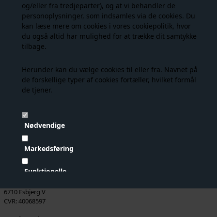
og/eller fra tredjeparter), og at vi behandler de
sendes din ordre samme dag.
personoplysninger, som indsamles via de cookies. Du
kan læse mere om cookies i vores
cookiepolitik
, hvor
Vandbaseret imprægnering til ruskind og nubuck fra
du også altid har mulighed for at trække dit samtykke
Copenhagen Shoes. Suede Care beskytter mod smuds og snavs
tilbage.
samtidig med den er ideel til at give en dybdegående
farveopfriskning og pleje af alle farver på dine sko og støvler. Vi
anbefaler altid at man imprægnere sine sko inden brug for
Herunder kan du vælge cookies til eller fra. Navnet på
længere holdbarhed.
de forskellige typer af cookies fortæller, hvilket formål
de tjener.
150 ml
Nødvendige
Markedsføring
Kontakt
Funktionelle
Strike A Pose
Håndværkervej 20
6710 Esbjerg V
Statistiske
CVR: 40068597
Vis cookie detaljer