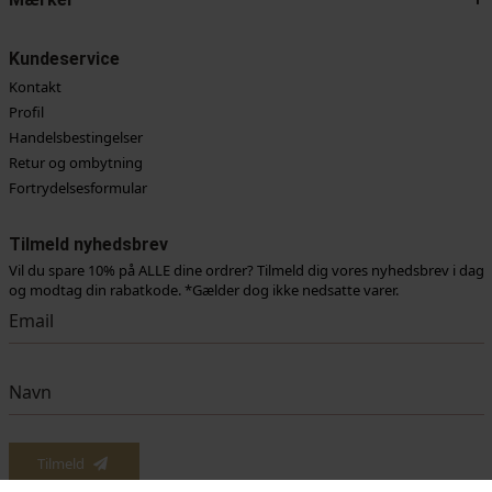
Kundeservice
Kontakt
Profil
Handelsbestingelser
Retur og ombytning
Fortrydelsesformular
Tilmeld nyhedsbrev
Vil du spare 10% på ALLE dine ordrer? Tilmeld dig vores nyhedsbrev i dag
og modtag din rabatkode. *Gælder dog ikke nedsatte varer.
Vi anvender cookies for at sikre dig at vi giver dig den bedst mulige oplevelse af vores
website. Hvis du fortsætter med at bruge dette site vil vi antage at du er indforstået
Tilmeld
med det.
Ok
Læs mere