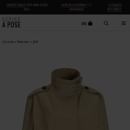
GRATIS FRAGT
VED KØB OVER
HURTIG LEVERING
1-2
14 DAGES
599,-
HVERDAGE
RETURRET
(0)
Forside
»
Mærker
»
JJXX
NYHED
-30%