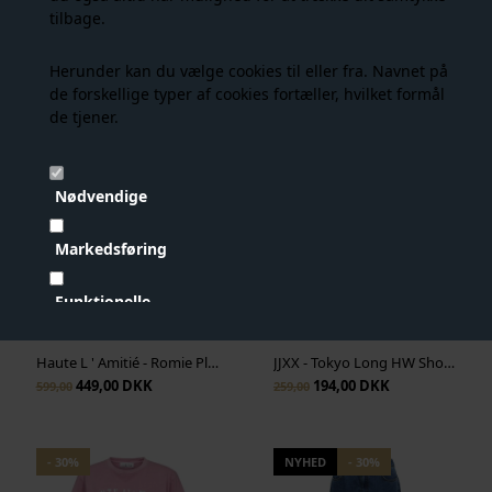
tilbage.
Måske er du også interesseret i
følgende produkter
Herunder kan du vælge cookies til eller fra. Navnet på
de forskellige typer af cookies fortæller, hvilket formål
de tjener.
- 25%
NYHED
- 25%
Nødvendige
Markedsføring
Funktionelle
Statistiske
Haute L ' Amitié - Romie Pleat Tee - White
JJXX - Tokyo Long HW Shorts - Black
449,00 DKK
194,00 DKK
599,00
259,00
Vis cookie detaljer
- 30%
NYHED
- 30%