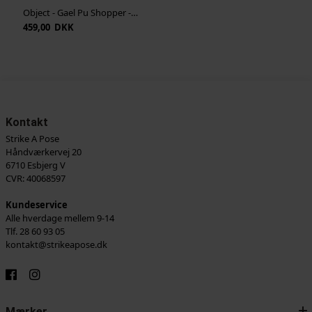
Object - Gael Pu Shopper - Seal Brown
459,00 DKK
Kontakt
Strike A Pose
Håndværkervej 20
6710 Esbjerg V
CVR: 40068597
Kundeservice
Alle hverdage mellem 9-14
Tlf. 28 60 93 05
kontakt@strikeapose.dk
Mærker