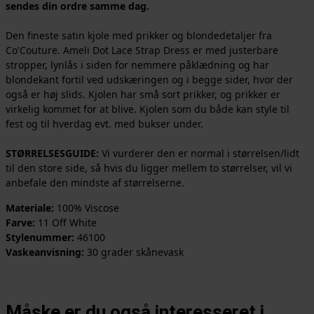
sendes din ordre samme dag.
Den fineste satin kjole med prikker og blondedetaljer fra
Co'Couture. Ameli Dot Lace Strap Dress er med justerbare
stropper, lynlås i siden for nemmere påklædning og har
blondekant fortil ved udskæringen og i begge sider, hvor der
også er høj slids. Kjolen har små sort prikker, og prikker er
virkelig kommet for at blive. Kjolen som du både kan style til
fest og til hverdag evt. med bukser under.
STØRRELSESGUIDE:
Vi vurderer den er normal i størrelsen/lidt
til den store side, så hvis du ligger mellem to størrelser, vil vi
anbefale den mindste af størrelserne.
Materiale:
100% Viscose
Farve:
11 Off White
Stylenummer:
46100
Vaskeanvisning:
30 grader skånevask
Måske er du også interesseret i