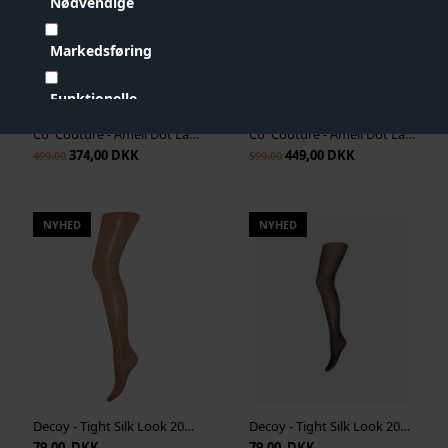
Nødvendige
Markedsføring
Funktionelle
Co' Couture - Ameli Dot Lace Singlet - Off White
Co' Couture - Ameli Dot Lace Skirt - Off White
Statistiske
374,00 DKK
449,00 DKK
499,00
599,00
Vis cookie detaljer
NYHED
NYHED
Decoy - Tight Silk Look 20Den - Caramel
Decoy - Tight Silk Look 20Den - Black
79,00 DKK
79,00 DKK