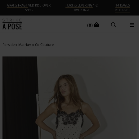
GRATIS FRAGT
VED KØB OVER
HURTIG LEVERING
1-2
14 DAGES
599,-
HVERDAGE
RETURRET
(0)
Forside
»
Mærker
»
Co Couture
NYHED
-25%