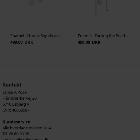
Enamel - Hoops Significant Pearl - Guld
Enamel - Earring Kai Pearl - Guld
499,00 DKK
499,00 DKK
Kontakt
Strike A Pose
Håndværkervej 20
6710 Esbjerg V
CVR: 40068597
Kundeservice
Alle hverdage mellem 9-14
Tlf. 28 60 93 05
kontakt@strikeapose.dk