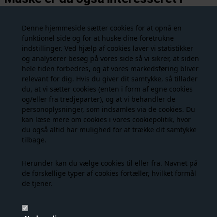
følgende produkter
Denne hjemmeside sætter cookies for at opnå en
funktionel side og for at huske dine foretrukne
- 25%
- 40%
indstillinger. Ved hjælp af cookies laver vi statistikker
og analyserer besøg på vores side så vi sikrer, at siden
hele tiden forbedres, og at vores markedsføring bliver
relevant for dig. Hvis du giver dit samtykke, så tillader
du, at vi sætter cookies (enten i form af egne cookies
og/eller fra tredjeparter), og at vi behandler de
personoplysninger, som indsamles via de cookies. Du
kan læse mere om cookies i vores
cookiepolitik
, hvor
du også altid har mulighed for at trække dit samtykke
tilbage.
Co' Couture - Arona Bomber - Pale Blue
Co' Couture - Arona Wide Jeans - Pale Blue
899,00 DKK
539,00 DKK
1.199,00
899,00
Herunder kan du vælge cookies til eller fra. Navnet på
de forskellige typer af cookies fortæller, hvilket formål
de tjener.
NYHED
- 25%
NYHED
- 25%