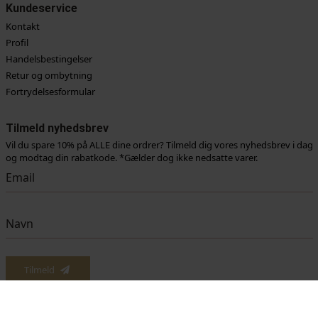
Kundeservice
Kontakt
Profil
Handelsbestingelser
Retur og ombytning
Fortrydelsesformular
Tilmeld nyhedsbrev
Vil du spare 10% på ALLE dine ordrer? Tilmeld dig vores nyhedsbrev i dag
og modtag din rabatkode. *Gælder dog ikke nedsatte varer.
Vi anvender cookies for at sikre dig at vi giver dig den bedst mulige oplevelse af vores
website. Hvis du fortsætter med at bruge dette site vil vi antage at du er indforstået
Tilmeld
med det.
Ok
Læs mere