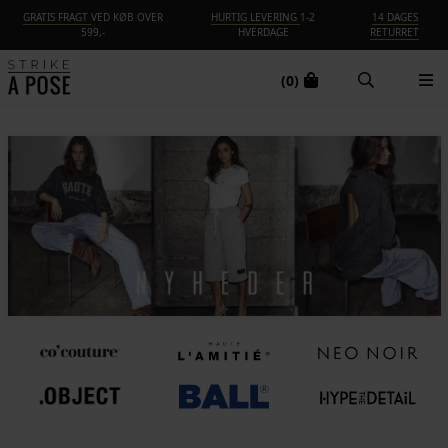
GRATIS FRAGT
VED KØB OVER
HURTIG LEVERING
1-2
14 DAGES
599,-
HVERDAGE
RETURRET
(0)