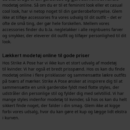
modetøj online. Så om du er til et feminint look eller et casual
cool look, har vi netop noget til din garderobefornyelse. Glem
ikke at tilføje accessories fra vores udvalg til dit outfit – det er
ofte de små ting, der gør hele forskellen. Mellem vores
accessories finder du b.la. neglelakker i alle regnbuens farver
og smykker, der eleverer dit outfit og tilføjer personlighed til dit
look.
Lækkert modetøj online til gode priser
Hos Strike A Pose har vi ikke kun et stort udvalg af modetøj
til kvinder. Vi har også et bredt prisspænd. Hos os kan du finde
modetøj online i flere prisklasser og sammensætte lækre outfits
på tværs af mærker. Strike A Pose ønsker at inspirere dig til at
sammensætte en unik garderobe fyldt med flotte styles, der
udstråler din personlige stil og fylder dig med selvtillid. Vi har
mange styles indenfor modetøj til kvinder, så hos os kan du helt
sikkert finde noget, der falder i din smag. Glem ikke at kigge
forbi vores udsalg, hvor du kan gøre et kup og lægge lidt ekstra
i kurven.