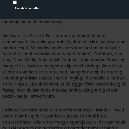
håndplukkede og i høj kvalitet. Vi nyder at udvælge varer til
Funktionelle
vores webshop, og det skinner igennem i vores sortiment. I
vores udvalg af modetøj til kvinder finder du en bred vifte af
modetøj online til enhver smag.
Statistiske
Vis cookie detaljer
Med varer fra Strike A Pose er der rig mulighed for at
sammensætte en unik garderobe fyldt med lækre materialer og
moderne snit. Se for eksempel
vores store sortiment af kjoler
.
Du finder kendte mærker som
Haute L' Amitie´
,
Co’Coture
,
Neo
Noir
,
Global Funk
,
Pr
epair
,
B
all Original
,
Copenhagen Shoes
og
mange flere. Hvis du mangler en kjole til hverdag eller til fest,
så er du kommet til det rette sted. Mangler du tøj til en særlig
anledning? Måske skal du snart til bryllup, barnedåb, eller bare
en tur i byen. Så anbefaler vi, at du kigger forbi vores udvalg af
festtøj, hvor du kan finde modetøj online, der gør dig til den
bedst klædte i ethvert rum.
Strike A Pose forhandler alt indenfor modetøj til kvinder – hvad
end du har brug for et par lækre jeans, en smuk bluse,
en skarp blazer eller en varm og elegant jakke. Vi har samlet alt,
du skal bruge til din garderobe og gjort det nemt at handle