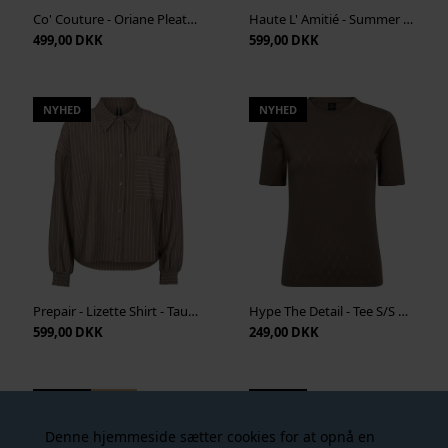
Co' Couture - Oriane Pleat Tie Tee - Black
Haute L' Amitié - Summer Lace Loose Tee - White
499,00 DKK
599,00 DKK
NYHED
NYHED
Prepair - Lizette Shirt - Taupe
Hype The Detail - Tee S/S H-Logo - Brun
599,00 DKK
249,00 DKK
NYHED
-25%
NYHED
Denne hjemmeside sætter cookies for at opnå en