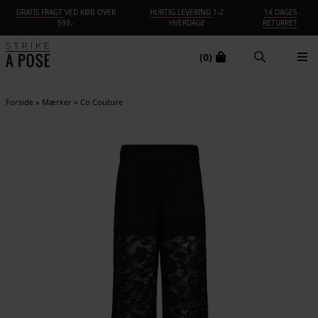
GRATIS FRAGT
VED KØB OVER
HURTIG LEVERING
1-2
14 DAGES
599,-
HVERDAGE
RETURRET
(0)
Forside
»
Mærker
»
Co Couture
NYHED
-25%