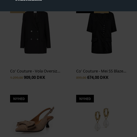
Funktionelle
- 30%
NYHED
- 25%
Statistiske
Vis cookie detaljer
Co' Couture - Vola Oversize Blazer - Black
Co' Couture - Mei SS Blazer - Black
909,00 DKK
674,00 DKK
1.299,00
899,00
NYHED
NYHED