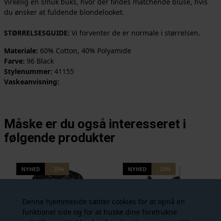
Virkelig en smuk buks, hvor der findes matchende bluse, hvis
du ønsker at fuldende blondelooket.
STØRRELSESGUIDE:
Vi forventer de er normale i størrelsen.
Materiale:
60% Cotton, 40% Polyamide
Farve:
96 Black
Stylenummer:
41155
Vaskeanvisning:
Måske er du også interesseret i
følgende produkter
NYHED
- 25%
NYHED
- 25%
Denne hjemmeside sætter cookies for at opnå en
funktionel side og for at huske dine foretrukne