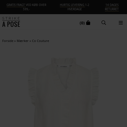
GRATIS FRAGT
VED KØB OVER
HURTIG LEVERING
1-2
14 DAGES
599,-
HVERDAGE
RETURRET
(0)
Forside
»
Mærker
»
Co Couture
NYHED
-30%