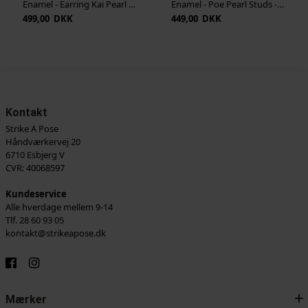
Enamel - Earring Kai Pearl - Guld
Enamel - Poe Pearl Studs - Pearl
499,00 DKK
449,00 DKK
Kontakt
Strike A Pose
Håndværkervej 20
6710 Esbjerg V
CVR: 40068597
Kundeservice
Alle hverdage mellem 9-14
Tlf. 28 60 93 05
kontakt@strikeapose.dk
Mærker