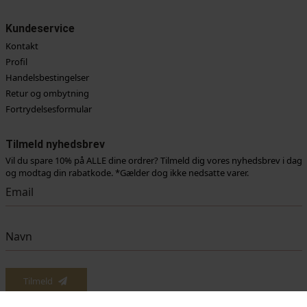
Kundeservice
Kontakt
Profil
Handelsbestingelser
Retur og ombytning
Fortrydelsesformular
Tilmeld nyhedsbrev
Vil du spare 10% på ALLE dine ordrer? Tilmeld dig vores nyhedsbrev i dag
og modtag din rabatkode. *Gælder dog ikke nedsatte varer.
Tilmeld