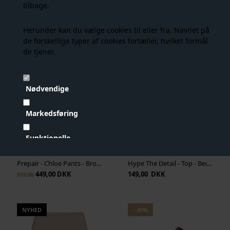
tilbage.
Co' Couture - Poppy Pleat Scallop Skirt - Dark Brown
Neo Noir - Fayla Drapy Satin Balloon Pants - Dark Brown
599,00 DKK
359,00 DKK
799,00
599,00
Herunder kan du vælge cookies til eller fra. Navnet på
de forskellige typer af cookies fortæller, hvilket formål
de tjener.
NYHED
- 25%
NYHED
Nødvendige
Markedsføring
Funktionelle
Statistiske
Prepair - Chloe Pants - Brown
Hype The Detail - Top - Beige
449,00 DKK
149,00 DKK
599,00
Vis cookie detaljer
NYHED
- 40%