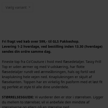
Vælg variant
Fri fragt ved køb over 599,- til GLS Pakkeshop.
Levering 1-2 hverdage, ved bestilling inden 13.30 (hverdage)
sendes din ordre samme dag.
Fineste top fra Co'Couture i hvid med flæsedetaljer. Tassy Frill
Top er uden ærmer og med V-udskæring, har flotte
flæsedetaljer rundt ved ærmeåbningen, hals og fortil ved
knaplukning hele vejen ned. Knaplukningen er skjult af
flæsekanten. Toppen har en virkelig fin pasform med et løst fit
og perfekt at style til alle dine underdele.
STØRRELSESGUIDE:
Vi vurderer den er stor i størrelsen. Ligger
du mellem to størrelser, vil vi anbefale den mindste af
størrelserne og ellers gå en størrelse ned.