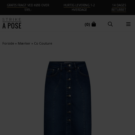
GRATIS FRAGT
VED KØB OVER
HURTIG LEVERING
1-2
14 DAGES
599,-
HVERDAGE
RETURRET
(0)
Forside
»
Mærker
»
Co Couture
-70%