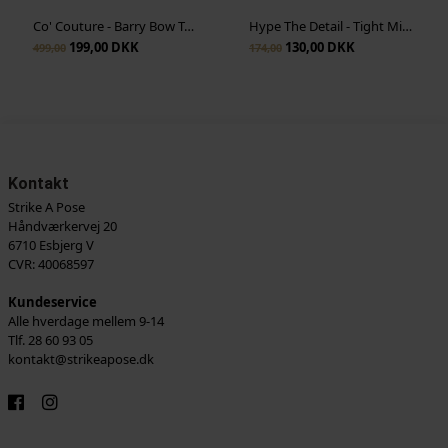
Co' Couture - Barry Bow Top - Black
Hype The Detail - Tight Micro 60d - Sort
199,00 DKK
130,00 DKK
499,00
174,00
Kontakt
Strike A Pose
Håndværkervej 20
6710 Esbjerg V
CVR: 40068597
Kundeservice
Alle hverdage mellem 9-14
Tlf. 28 60 93 05
kontakt@strikeapose.dk