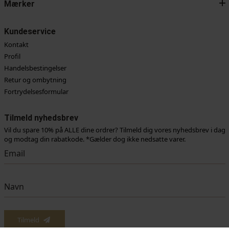
Mærker
Kundeservice
Kontakt
Profil
Handelsbestingelser
Retur og ombytning
Fortrydelsesformular
Tilmeld nyhedsbrev
Vil du spare 10% på ALLE dine ordrer? Tilmeld dig vores nyhedsbrev i dag
og modtag din rabatkode. *Gælder dog ikke nedsatte varer.
Tilmeld