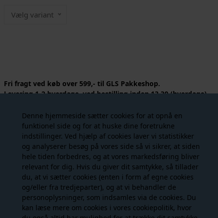
Vælg variant
Fri fragt ved køb over 599,- til GLS Pakkeshop.
Levering 1-2 hverdage, ved bestilling inden 13.30 (hverdage)
sendes din ordre samme dag.
Denne hjemmeside sætter cookies for at opnå en
Lækker denimnederdel fra Co' Couture i blå denim i en lækker
funktionel side og for at huske dine foretrukne
kvalitet med let stræk. Tyler Denim Skirt lukkes med knapper i
indstillinger. Ved hjælp af cookies laver vi statistikker
front i det øverste stykke og har slids forneden. Nederdelen har
og analyserer besøg på vores side så vi sikrer, at siden
desuden lommer i front, baglommer og bæltestropper. Der er
hele tiden forbedres, og at vores markedsføring bliver
fine bølgede syningsdetaljer, som giver en virkelig fin detalje.
relevant for dig. Hvis du giver dit samtykke, så tillader
En virkelig lækker nederdel, der er god i alle sæsonner.
du, at vi sætter cookies (enten i form af egne cookies
og/eller fra tredjeparter), og at vi behandler de
STØRRELSESGUIDE:
Vi vurderer, den er en smule til den lille
personoplysninger, som indsamles via de cookies. Du
side i størrelsen og vil anbefale den største størrelse, hvis du
kan læse mere om cookies i vores
cookiepolitik
, hvor
svinger mellem størrelser.
du også altid har mulighed for at trække dit samtykke