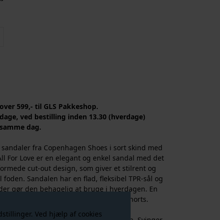
 over 599,- til GLS Pakkeshop.
dage, ved bestilling inden 13.30 (hverdage)
 samme dag.
in sandaler fra Copenhagen Shoes i sort skind med
All For Love er en elegant og enkel sandal med det
formede cut-out design, som giver et stilrent og
 foden. Sandalen har en flad, fleksibel TPR-sål og
 der gør den behagelig at bruge i hverdagen. En
passer perfekt til både kjoler, jeans og shorts.
tillinger. Ved hjælp af cookies
E
: Vi vurderer, de er normale i størrelsen. Svinger