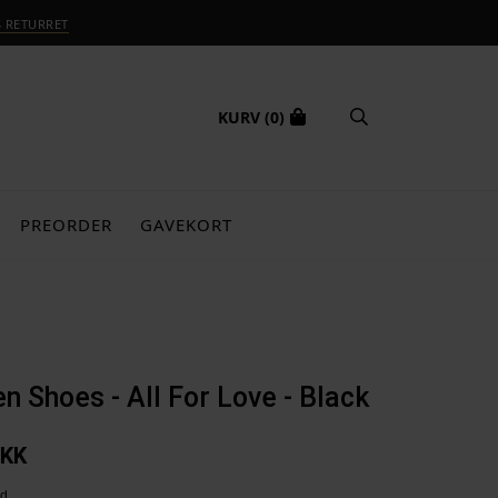
S RETURRET
KURV
(0)
PREORDER
GAVEKORT
 Shoes - All For Love - Black
KK