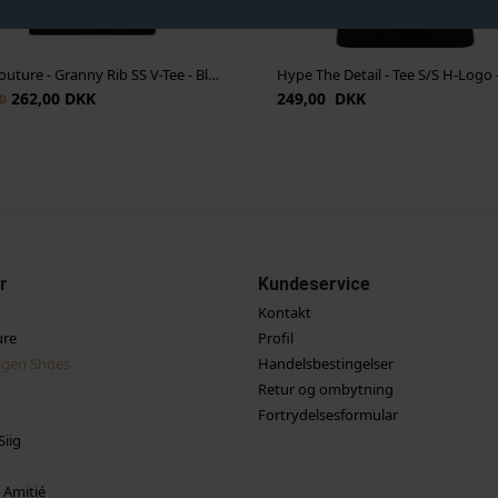
Co' Couture - Granny Rib SS V-Tee - Black
Hype The Detail - Tee S/S H-Logo 
262,00 DKK
249,00 DKK
0
r
Kundeservice
Kontakt
ure
Profil
gen Shoes
Handelsbestingelser
Retur og ombytning
Fortrydelsesformular
Siig
 Amitié