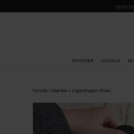
GRATIS F
NYHEDER
UDSALG
M
Forside
»
Mærker
»
Copenhagen Shoes
-30%