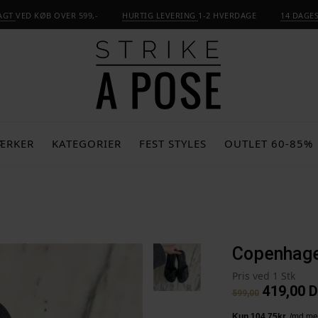
RAGT
VED KØB OVER 599,-
HURTIG LEVERING
1-2 HVERDAGE
14 DAGE
ÆRKER
KATEGORIER
FEST STYLES
OUTLET 60-85%
Copenhagen
Pris ved 1 Stk
419,00
D
599,00