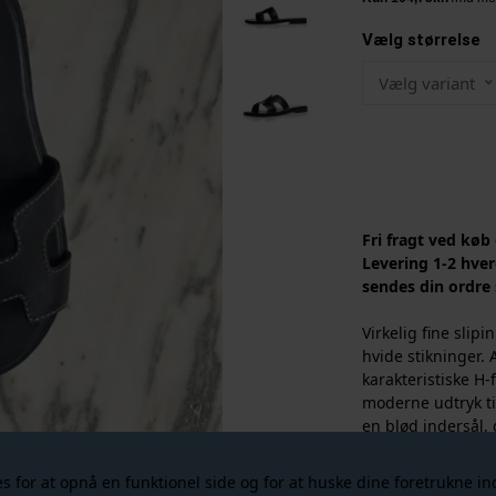
Vælg størrelse
Vælg variant
Fri fragt ved køb
Levering 1-2 hver
sendes din ordre
Virkelig fine slip
hvide stikninger. 
karakteristiske H-
moderne udtryk til
en blød indersål,
tidløst style, som 
for at opnå en funktionel side og for at huske dine foretrukne inds
STØRRELSESGUID