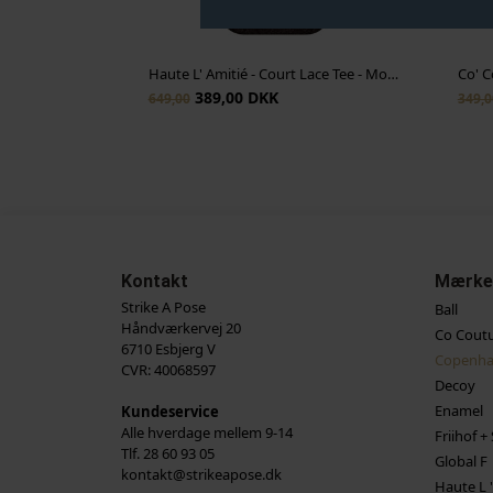
Haute L' Amitié - Court Lace Tee - Mocca
389,00 DKK
649,00
349,0
Kontakt
Mærke
Strike A Pose
Ball
Håndværkervej 20
Co Cout
6710 Esbjerg V
Copenha
CVR: 40068597
Decoy
Enamel
Kundeservice
Alle hverdage mellem 9-14
Friihof + 
Tlf. 28 60 93 05
Global F
kontakt@strikeapose.dk
Haute L '