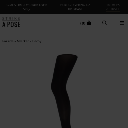
GRATIS FRAGT
VED KØB OVER
HURTIG LEVERING
1-2
14 DAGES
599,-
HVERDAGE
RETURRET
(0)
Forside
»
Mærker
»
Decoy