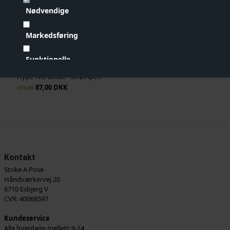
Nødvendige
Markedsføring
Funktionelle
Hype The Detail - Strømpebukser Logo - Golden
Statistiske
87,00 DKK
174,00
Vis cookie detaljer
Kontakt
Strike A Pose
Håndværkervej 20
6710 Esbjerg V
CVR: 40068597
Kundeservice
Alle hverdage mellem 9-14