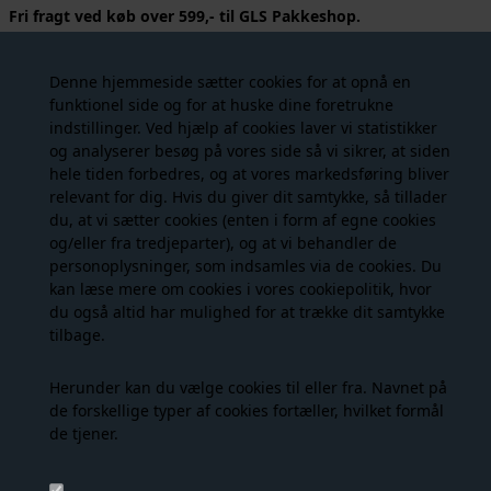
Fri fragt ved køb over 599,- til GLS Pakkeshop.
Levering 1-2 hverdage, ved bestilling inden 13.30 (hverdage)
sendes din ordre samme dag.
Denne hjemmeside sætter cookies for at opnå en
funktionel side og for at huske dine foretrukne
Lækre strømpebukser i tyndt microfiber i sort. En virkelig lækker
indstillinger. Ved hjælp af cookies laver vi statistikker
basis strømpebuks, som er behagelige at have på.
og analyserer besøg på vores side så vi sikrer, at siden
Materiale:
85% Polyamid, 15% Elastan
hele tiden forbedres, og at vores markedsføring bliver
Farve:
Black
relevant for dig. Hvis du giver dit samtykke, så tillader
Stylenummer:
16660-1100
du, at vi sætter cookies (enten i form af egne cookies
Vaskeanvisning:
30 grader skånevask (vaskepose anbefales)
og/eller fra tredjeparter), og at vi behandler de
personoplysninger, som indsamles via de cookies. Du
kan læse mere om cookies i vores
cookiepolitik
, hvor
du også altid har mulighed for at trække dit samtykke
Måske er du også interesseret i
tilbage.
følgende produkter
Herunder kan du vælge cookies til eller fra. Navnet på
de forskellige typer af cookies fortæller, hvilket formål
de tjener.
- 50%