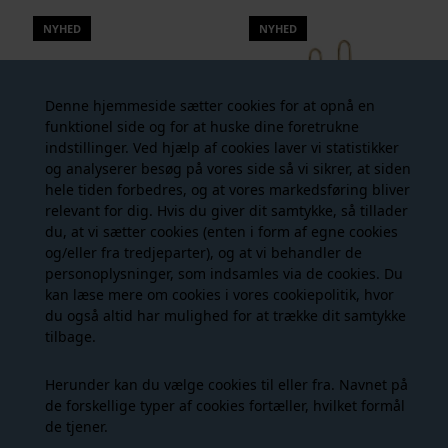
NYHED
NYHED
Denne hjemmeside sætter cookies for at opnå en
funktionel side og for at huske dine foretrukne
indstillinger. Ved hjælp af cookies laver vi statistikker
og analyserer besøg på vores side så vi sikrer, at siden
hele tiden forbedres, og at vores markedsføring bliver
relevant for dig. Hvis du giver dit samtykke, så tillader
Enamel - Earring Wave - Guld
Enamel - Earring Eleanor Pearl - Guld
du, at vi sætter cookies (enten i form af egne cookies
499,00 DKK
399,00 DKK
og/eller fra tredjeparter), og at vi behandler de
personoplysninger, som indsamles via de cookies. Du
kan læse mere om cookies i vores
cookiepolitik
, hvor
du også altid har mulighed for at trække dit samtykke
NYHED
NYHED
tilbage.
Herunder kan du vælge cookies til eller fra. Navnet på
de forskellige typer af cookies fortæller, hvilket formål
de tjener.