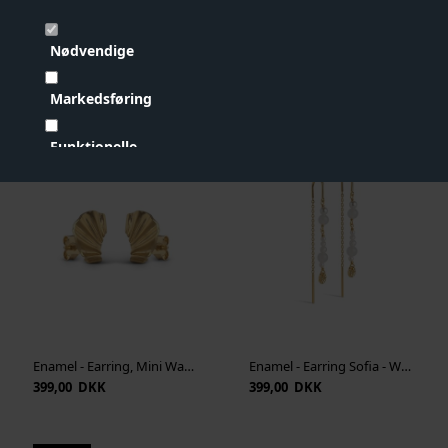
Nødvendige
Enamel - Hoops Significant Pearl - Guld
Enamel - Earring Kai Pearl - Guld
499,00 DKK
499,00 DKK
Markedsføring
Funktionelle
NYHED
NYHED
Statistiske
Vis cookie detaljer
Enamel - Earring, Mini Wave - Guld
Enamel - Earring Sofia - White and Pearls
399,00 DKK
399,00 DKK