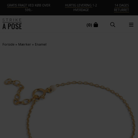
GRATIS FRAGT
VED KØB OVER
HURTIG LEVERING
1-2
14 DAGES
599,-
HVERDAGE
RETURRET
(0)
Forside
»
Mærker
»
Enamel
NYHED