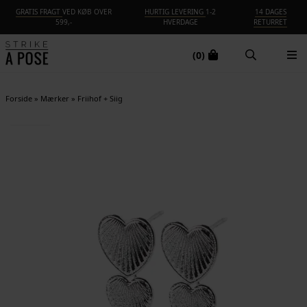
GRATIS FRAGT
VED KØB OVER
HURTIG LEVERING
1-2
14 DAGES
599,-
HVERDAGE
RETURRET
(0)
Forside
»
Mærker
»
Friihof + Siig
NYHED