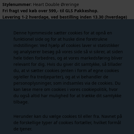
Stylenummer:
Heart Double Øreringe
Fri fragt ved køb over 599,- til GLS Pakkeshop.
Levering 1-2 hverdage, ved bestilling inden 13.30 (hverdage)
sendes din ordre samme dag.
Denne hjemmeside sætter cookies for at opnå en
Smukkeste hjerteøreringe fra Friihof + Siig. Heart Double
funktionel side og for at huske dine foretrukne
Øreringe i sølv med let mønster, som giver et flot spil. Øreingen
indstillinger. Ved hjælp af cookies laver vi statistikker
lukkes bagtil med lås. Det nederste hjerte er sat på med
og analyserer besøg på vores side så vi sikrer, at siden
vedhæng, så det kan give lidt bevægelse til øreringen. Virkelig
hele tiden forbedres, og at vores markedsføring bliver
en smuk og helt unik ørestik.
relevant for dig. Hvis du giver dit samtykke, så tillader
du, at vi sætter cookies (enten i form af egne cookies
Prisen er for et sæt.
og/eller fra tredjeparter), og at vi behandler de
personoplysninger, som indsamles via de cookies. Du
Øreringen måler ca. 2 cm. i højden.
kan læse mere om cookies i vores
cookiepolitik
, hvor
du også altid har mulighed for at trække dit samtykke
tilbage.
Måske er du også interesseret i
Herunder kan du vælge cookies til eller fra. Navnet på
følgende produkter
de forskellige typer af cookies fortæller, hvilket formål
de tjener.