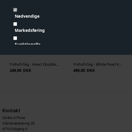
NYHED
NYHED
Nødvendige
Markedsføring
Funktionelle
Statistiske
Friihof+Siig - Heart Double Øreringe - Guld
Friihof+Siig - White Pearl Kæde - Guld
Vis cookie detaljer
249,00 DKK
499,00 DKK
Kontakt
Strike A Pose
Håndværkervej 20
6710 Esbjerg V