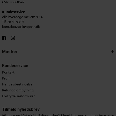
CVR: 40068597
Kundeservice
Alle hverdage mellem 9-14
Tlf. 28 60 93 05
kontakt@strikeapose.dk
Mærker
Kundeservice
Kontakt
Profil
Handelsbestingelser
Retur og ombytning
Fortrydelsesformular
Tilmeld nyhedsbrev
Vil du spare 10% på ALLE dine ordrer? Tilmeld dig vores nyhedsbrev i dag