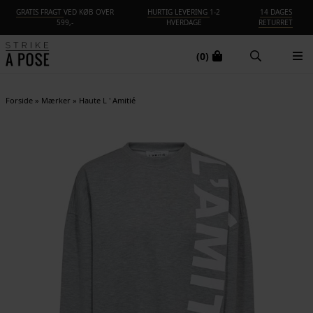
GRATIS FRAGT
VED KØB OVER
HURTIG LEVERING
1-2
14 DAGES
599,-
HVERDAGE
RETURRET
(0)
Forside
»
Mærker
»
Haute L ' Amitié
NYHED