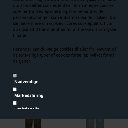
du, at vi sætter cookies (enten i form af egne cookies
og/eller fra tredjeparter), og at vi behandler de
NYHED
NYHED
personoplysninger, som indsamles via de cookies. Du
kan læse mere om cookies i vores
cookiepolitik
, hvor
du også altid har mulighed for at trække dit samtykke
tilbage.
Herunder kan du vælge cookies til eller fra. Navnet på
de forskellige typer af cookies fortæller, hvilket formål
de tjener.
Haute L' Amitié - Flip Waist Shorts - Bleached Denim
Haute L' Amitié - Rabi Cargo Pocket Pant - Walnut
699,00 DKK
999,00 DKK
Nødvendige
Markedsføring
- 25%
NYHED
Funktionelle
Statistiske