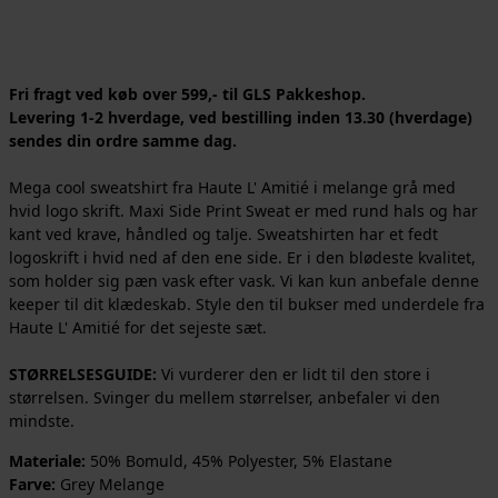
Fri fragt ved køb over 599,- til GLS Pakkeshop.
Levering 1-2 hverdage, ved bestilling inden 13.30 (hverdage)
sendes din ordre samme dag.
Mega cool sweatshirt fra Haute L' Amitié i melange grå med
hvid logo skrift. Maxi Side Print Sweat er med rund hals og har
kant ved krave, håndled og talje. Sweatshirten har et fedt
logoskrift i hvid ned af den ene side. Er i den blødeste kvalitet,
som holder sig pæn vask efter vask. Vi kan kun anbefale denne
keeper til dit klædeskab. Style den til bukser med underdele fra
Haute L' Amitié for det sejeste sæt.
STØRRELSESGUIDE:
Vi vurderer den er lidt til den store i
størrelsen. Svinger du mellem størrelser, anbefaler vi den
mindste.
Materiale:
50% Bomuld, 45% Polyester, 5% Elastane
Farve:
Grey Melange