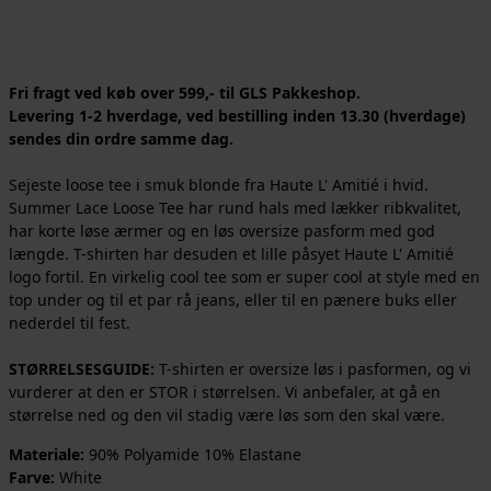
Fri fragt ved køb over 599,- til GLS Pakkeshop.
Levering 1-2 hverdage, ved bestilling inden 13.30 (hverdage)
sendes din ordre samme dag.
Sejeste loose tee i smuk blonde fra Haute L' Amitié i hvid.
Summer Lace Loose Tee har rund hals med lækker ribkvalitet,
har korte løse ærmer og en løs oversize pasform med god
længde. T-shirten har desuden et lille påsyet Haute L' Amitié
logo fortil. En virkelig cool tee som er super cool at style med en
top under og til et par rå jeans, eller til en pænere buks eller
nederdel til fest.
STØRRELSESGUIDE:
T-shirten er oversize løs i pasformen, og vi
vurderer at den er STOR i størrelsen. Vi anbefaler, at gå en
størrelse ned og den vil stadig være løs som den skal være.
Materiale:
90% Polyamide 10% Elastane
Farve:
White