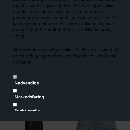
du, at vi sætter cookies (enten i form af egne cookies
og/eller fra tredjeparter), og at vi behandler de
NYHED
NYHED
personoplysninger, som indsamles via de cookies. Du
kan læse mere om cookies i vores
cookiepolitik
, hvor
du også altid har mulighed for at trække dit samtykke
tilbage.
Herunder kan du vælge cookies til eller fra. Navnet på
de forskellige typer af cookies fortæller, hvilket formål
de tjener.
Hype The Detail - Top - Sort
Hype The Detail - Top - Beige
149,00 DKK
149,00 DKK
Nødvendige
Markedsføring
- 40%
NYHED
Funktionelle
Statistiske