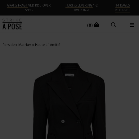
GRATIS FRAGT
VED KØB OVER
HURTIG LEVERING
1-2
14 DAGES
599,-
HVERDAGE
RETURRET
(0)
Forside
»
Mærker
»
Haute L ' Amitié
NYHED