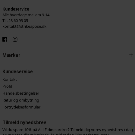
Kundeservice
Alle hverdage mellem 9-14
Tlf. 28 60 93 05
kontakt@strikeapose.dk
Mærker
Kundeservice
Kontakt
Profil
Handelsbestingelser
Retur og ombytning
Fortrydelsesformular
Tilmeld nyhedsbrev
Vil du spare 10% på ALLE dine ordrer? Tilmeld dig vores nyhedsbrev i dag
og modtag din rabatkode. *Gælder dog ikke nedsatte varer.