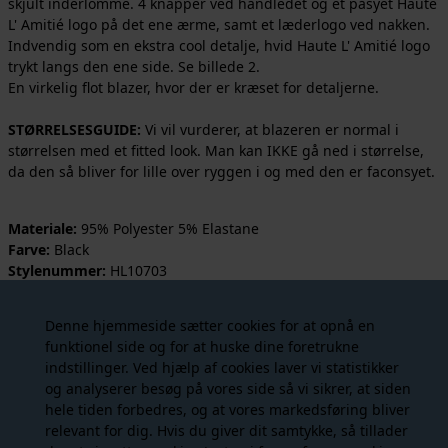
skjult inderlomme. 4 knapper ved håndledet og et påsyet Haute
L' Amitié logo på det ene ærme, samt et læderlogo ved nakken.
Indvendig som en ekstra cool detalje, hvid Haute L' Amitié logo
trykt langs den ene side. Se billede 2.
En virkelig flot blazer, hvor der er kræset for detaljerne.
STØRRELSESGUIDE:
Vi vil vurderer, at blazeren er normal i
størrelsen med et fitted look. Man kan IKKE gå ned i størrelse,
da den så bliver for lille over ryggen i og med den er faconsyet.
Materiale:
95% Polyester 5% Elastane
Farve:
Black
Stylenummer:
HL10703
Vaskeanvisning:
Kemisk rens anbefales.
Denne hjemmeside sætter cookies for at opnå en
funktionel side og for at huske dine foretrukne
indstillinger. Ved hjælp af cookies laver vi statistikker
Måske er du også interesseret i
og analyserer besøg på vores side så vi sikrer, at siden
følgende produkter
hele tiden forbedres, og at vores markedsføring bliver
relevant for dig. Hvis du giver dit samtykke, så tillader