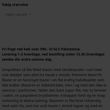
Vælg størrelse
Vælg variant
Fri fragt ved køb over 599,- til GLS Pakkeshop.
Levering 1-2 hverdage, ved bestilling inden 13.30 (hverdage)
sendes din ordre samme dag.
Simpelthen så flot fitted blazer med skulderpuder i sort med
cool detaljer som altid fra Haute L' Amitié. Premiere Waist Fit
Blazer er en faconsyet blazer i en flot kraftig habitkvalitet som
ikke krøller. Blazeren er dobbeltradet, men i og med den ikke er
oversize i pasformen, falder den bare super flot. Har to lommer
i siden, en paspoleret brystlomme, 4 knapper fortil og en knap
indvendig til ekstra lukning. Blazeren er flot foret indvendig
med satin for, som har små Haute L' Amitié logoer og med en