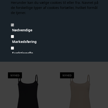
Herunder kan du vælge cookies til eller fra. Navnet på
NYHED
- 40%
de forskellige typer af cookies fortæller, hvilket formål
de tjener.
Nødvendige
Markedsføring
Funktionelle
Hype The Detail - Shorts - Beige
Hype The Detail - Shorts - Lysebrun
129,00 DKK
77,00 DKK
129,00
Statistiske
Vis cookie detaljer
NYHED
NYHED