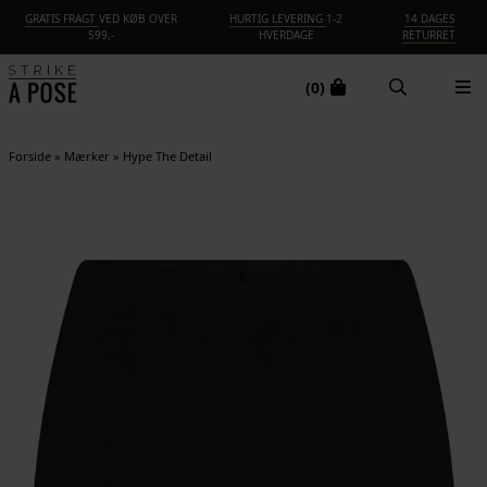
GRATIS FRAGT
VED KØB OVER
HURTIG LEVERING
1-2
14 DAGES
599,-
HVERDAGE
RETURRET
(0)
Forside
»
Mærker
»
Hype The Detail
NYHED