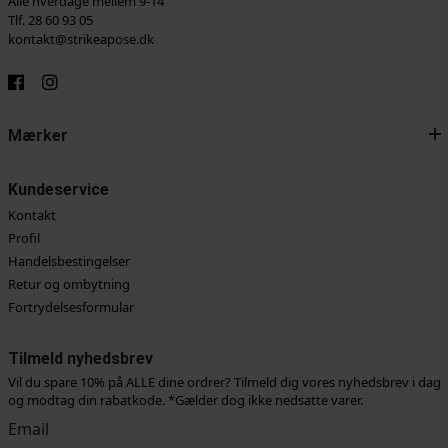
Alle hverdage mellem 9-14
Tlf. 28 60 93 05
kontakt@strikeapose.dk
Mærker
Kundeservice
Kontakt
Profil
Handelsbestingelser
Retur og ombytning
Fortrydelsesformular
Tilmeld nyhedsbrev
Vil du spare 10% på ALLE dine ordrer? Tilmeld dig vores nyhedsbrev i dag
og modtag din rabatkode. *Gælder dog ikke nedsatte varer.