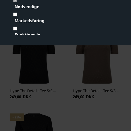
Måske er du også interesseret i
Nødvendige
følgende produkter
Markedsføring
NYHED
NYHED
Funktionelle
Statistiske
Vis cookie detaljer
Hype The Detail - Tee S/S H-Logo - Sort
Hype The Detail - Tee S/S H-Logo - Brun
249,00 DKK
249,00 DKK
- 25%