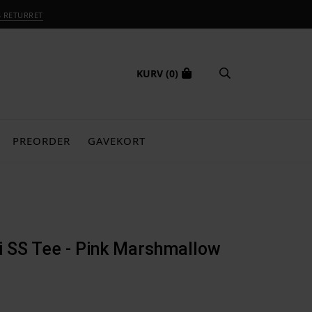
S RETURRET
KURV
(0)
PREORDER
GAVEKORT
i SS Tee - Pink Marshmallow