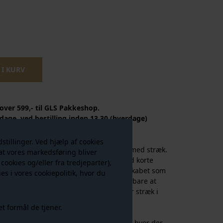
 over 599,- til GLS Pakkeshop.
dage, ved bestilling inden 13.30 (hverdage)
 samme dag.
tillinger. Ved hjælp af cookies
e fra JJXX i en lækker økologisk bomuld med stræk.
g at vores markedsføring bliver
erød er med en tætsiddende pasform med korte
 cookies og/eller fra tredjeparter),
s. T-shirten er perfekt at have i klædeskabet som
es i vores
cookiepolitik
, hvor du
 dine skjorter og stropbluser, men også bare at
eans. Utrolig behagelig at have på og har stræk i
 godt!
et formål de tjener.
lyserød i virkeligheden end på billedet, hvor der