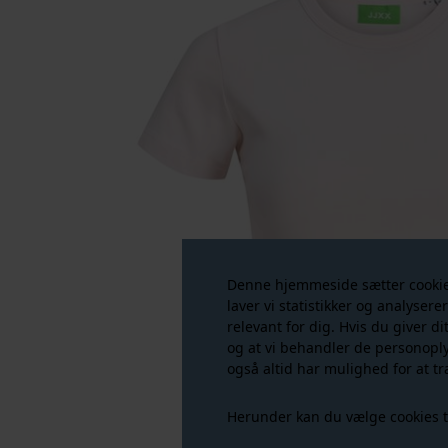
Denne hjemmeside sætter cookies 
laver vi statistikker og analysere
relevant for dig. Hvis du giver di
og at vi behandler de personopl
også altid har mulighed for at tr
Herunder kan du vælge cookies til 