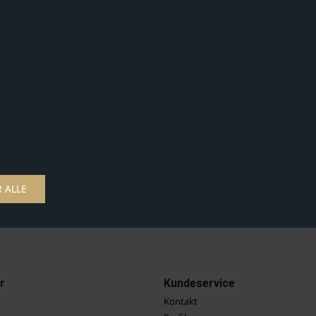
er for meget lys på
STØRRELSESGUID
størrelsen. Svinge
denne model. Elle
Materiale:
95% Or
Farve:
Pink Mars
Stylenummer:
12
Vaskeanvisning:
4
r
Kundeservice
Kontakt