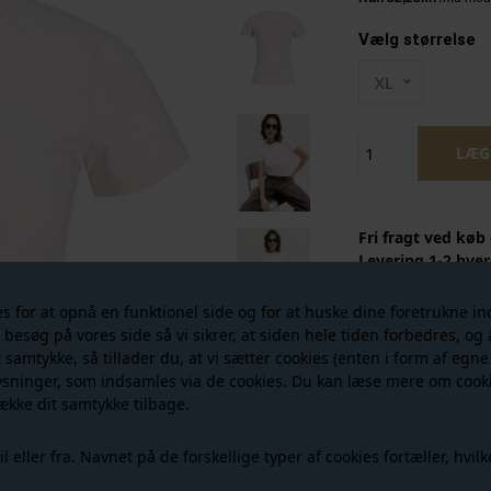
Vælg størrelse
XL
Fri fragt ved køb
Levering 1-2 hver
sendes din ordre
for at opnå en funktionel side og for at huske dine foretrukne inds
Så lækker basic te
r besøg på vores side så vi sikrer, at siden hele tiden forbedres, o
Gigi SS Tee i lys
t samtykke, så tillader du, at vi sætter cookies (enten i form af egne
ærmer og rund hal
ysninger, som indsamles via de cookies. Du kan læse mere om cooki
basic f.eks. under
ække dit samtykke tilbage.
bruge til et par j
sig, så den sidder
eller fra. Navnet på de forskellige typer af cookies fortæller, hvilk
OBS! Den er mere 