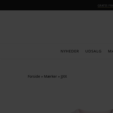
GRATIS F
NYHEDER
UDSALG
M
Forside
»
Mærker
»
JJXX
NYHED