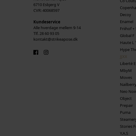
Co Cout
6710 Esbjerg V
Copenha
CVR: 40068597
Decoy
Enamel
Kundeservice
Alle hverdage mellem 9-14
Friihof + 
Tlf. 28 60 93 05
Global F
kontakt@strikeapose.dk
Haute L '
Hype The
JJXX
Liberté E
MbyM
Moves
Nailberr
Neo Noi
Object
Prepair
Puma
Steamer
Stories F
Y.A.S