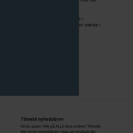
 :)
E:
Vi vurderer den er lidt til den lille side i
r du mellem størrelser, vil vi anbefale den største i
rs gå med din normale størrelse.
ganic Cotton 5% Elastane
hmallow
248921
0 grader
Tilmeld nyhedsbrev
Vil du spare 10% på ALLE dine ordrer? Tilmeld
dig vores nyhedsbrev i dag og modtag din