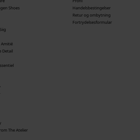
ure
Profil
gen Shoes
Handelsbestingelser
Retur og ombytning
Fortrydelsesformular
Siig
 Amitié
 Detail
ssentiel
y
r
y
rom The Atelier