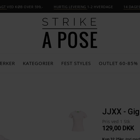
RAGT
VED KØB OVER 599,-
HURTIG LEVERING
1-2 HVERDAGE
14 DAGE
ÆRKER
KATEGORIER
FEST STYLES
OUTLET 60-85%
JJXX - Gig
Pris ved 1 Stk
129,00
DKK