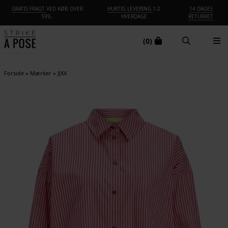
GRATIS FRAGT
VED KØB OVER
HURTIG LEVERING
1-2
14 DAGES
599,-
HVERDAGE
RETURRET
(0)
Forside
»
Mærker
»
JJXX
-30%