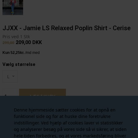
JJXX - Jamie LS Relaxed Poplin Shirt - Cerise
Pris ved 1 Stk
209,00
DKK
299,00
Vælg størrelse
L
Denne hjemmeside sætter cookies for at opnå en
funktionel side og for at huske dine foretrukne
Fri fragt ved køb over 599,- til GLS Pakkeshop.
indstillinger. Ved hjælp af cookies laver vi statistikker
Levering 1-2 hverdage, ved bestilling inden 13.30 (hverdage)
og analyserer besøg på vores side så vi sikrer, at siden
sendes din ordre samme dag.
hele tiden forbedres, og at vores markedsføring bliver