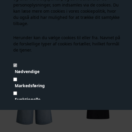
personoplysninger, som indsamles via de cookies. Du
kan læse mere om cookies i vores
cookiepolitik
, hvor
du også altid har mulighed for at trække dit samtykke
tilbage.
Herunder kan du vælge cookies til eller fra. Navnet på
de forskellige typer af cookies fortæller, hvilket formål
JJXX - Freya Str Ls Rib Tee - Black
Caro Wilma Jacket - Cornstalk
de tjener.
149,00 DKK
344,00 DKK
529,00
Nødvendige
- 40%
NYHED
Markedsføring
Funktionelle
Statistiske
Vis cookie detaljer