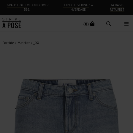
GRATIS FRAGT
VED KØB OVER
HURTIG LEVERING
1-2
14 DAGES
599,-
HVERDAGE
RETURRET
(0)
Forside
»
Mærker
»
JJXX
-40%