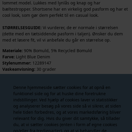
lommet model. Lukkes med lynlås og knap og har
bæltestropper. Shortsene har en virkelig god pasform og har et
cool look, som gør dem perfekt til en casual look.
STØRRELSESGUIDE:
Vi vurderer, de er normale i størrelsen
(dette med en tætsiddende pasform i taljen). Ønsker du dem
med et løsere fit, vil vi anbefale du går en størrelse op.
Materiale:
90% Bomuld, 5% Recycled Bomuld
Farve:
Light Blue Denim
Stylenummer:
12289147
Vaskeanvisning:
30 grader
Denne hjemmeside sætter cookies for at opnå en
Måske er du også interesseret i
funktionel side og for at huske dine foretrukne
indstillinger. Ved hjælp af cookies laver vi statistikker
følgende produkter
og analyserer besøg på vores side så vi sikrer, at siden
hele tiden forbedres, og at vores markedsføring bliver
relevant for dig. Hvis du giver dit samtykke, så tillader
NYHED
NYHED
- 35%
du, at vi sætter cookies (enten i form af egne cookies
og/eller fra tredjeparter), og at vi behandler de