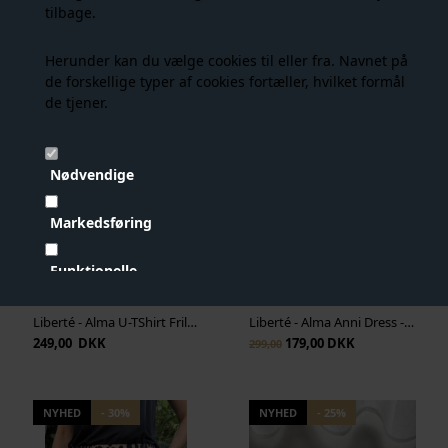
tilbage.
Liberté - Alma Pant - Lux Leo x Neon Orange
Liberté - Mesh Ls Tshirt - Leopard
139,00 DKK
119,00 DKK
199,00
199,00
Herunder kan du vælge cookies til eller fra. Navnet på
de forskellige typer af cookies fortæller, hvilket formål
de tjener.
NYHED
NYHED
- 40%
Nødvendige
Markedsføring
Funktionelle
Statistiske
Liberté - Alma U-TShirt Frill Dress - Black
Liberté - Alma Anni Dress - Brown Creme Dot
249,00 DKK
179,00 DKK
299,00
Vis cookie detaljer
NYHED
- 30%
NYHED
- 25%