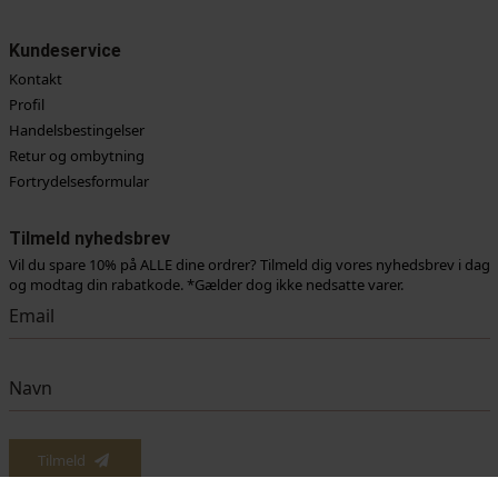
Kundeservice
Kontakt
Profil
Handelsbestingelser
Retur og ombytning
Fortrydelsesformular
Tilmeld nyhedsbrev
Vil du spare 10% på ALLE dine ordrer? Tilmeld dig vores nyhedsbrev i dag
og modtag din rabatkode. *Gælder dog ikke nedsatte varer.
Vi anvender cookies for at sikre dig at vi giver dig den bedst mulige oplevelse af vores
website. Hvis du fortsætter med at bruge dette site vil vi antage at du er indforstået
Tilmeld
med det.
Ok
Læs mere