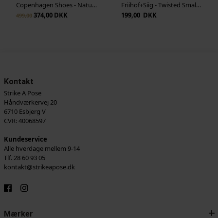
Copenhagen Shoes - Nature Steps - Dark Brown
Friihof+Siig - Twisted Small Bow - Guld
374,00 DKK
199,00 DKK
499,00
Kontakt
Strike A Pose
Håndværkervej 20
6710 Esbjerg V
CVR: 40068597
Kundeservice
Alle hverdage mellem 9-14
Tlf. 28 60 93 05
kontakt@strikeapose.dk
Mærker