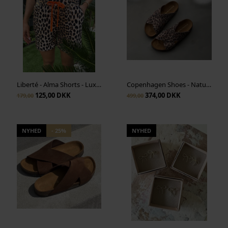
Liberté - Alma Shorts - Lux Leo x Neon Orange
Copenhagen Shoes - Nature Steps L - Multi Print
125,00 DKK
374,00 DKK
179,00
499,00
NYHED
- 25%
NYHED