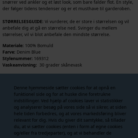
snørrer ved ankler og et løst look, som bare falder flot. En style,
der følger tidens tendenser og er et musthave til garderoben.
STØRRELSESGUIDE:
Vi vurderer, de er store i størrelsen og vil
anbefale dig at gå en størrelse ned. Svinger du mellem
størrelser, vil vi blot anbefale den mindste størrelse.
Materiale:
100% Bomuld
Farve:
Denim Blue
Stylenummer:
169312
Vaskeanvisning:
30 grader skånevask
Denne hjemmeside sætter cookies for at opnå en
Måske er du også interesseret i
funktionel side og for at huske dine foretrukne
følgende produkter
indstillinger. Ved hjælp af cookies laver vi statistikker
og analyserer besøg på vores side så vi sikrer, at siden
hele tiden forbedres, og at vores markedsføring bliver
- 30%
NYHED
relevant for dig. Hvis du giver dit samtykke, så tillader
du, at vi sætter cookies (enten i form af egne cookies
og/eller fra tredjeparter), og at vi behandler de