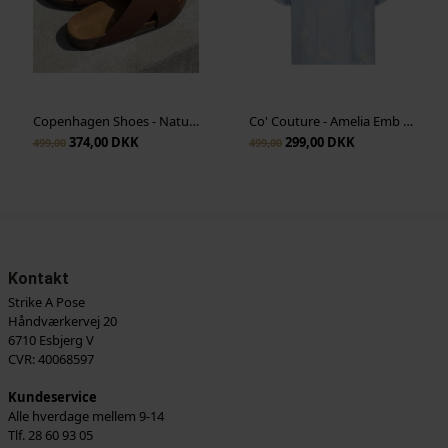
Copenhagen Shoes - Nature Steps - Dark Brown
Co' Couture - Amelia Emb Blouse - Pale Blue
374,00 DKK
299,00 DKK
499,00
499,00
Kontakt
Strike A Pose
Håndværkervej 20
6710 Esbjerg V
CVR: 40068597
Kundeservice
Alle hverdage mellem 9-14
Tlf. 28 60 93 05