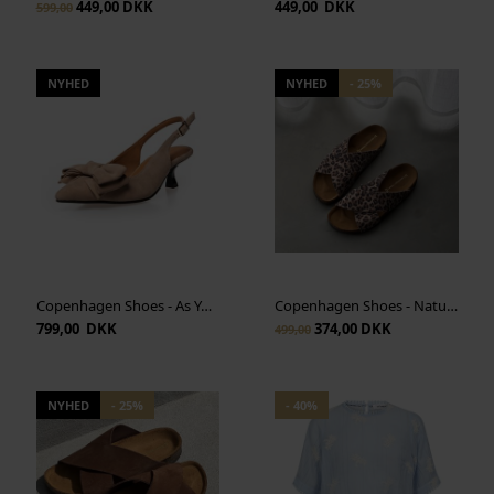
449,00 DKK
449,00 DKK
599,00
NYHED
NYHED
- 25%
Copenhagen Shoes - As You See S - Beige
Copenhagen Shoes - Nature Steps L - Multi Print
799,00 DKK
374,00 DKK
499,00
NYHED
- 25%
- 40%