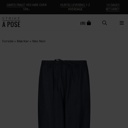
GRATIS FRAGT
VED KØB OVER
HURTIG LEVERING
1-2
14 DAGES
599,-
HVERDAGE
RETURRET
(0)
Forside
»
Mærker
»
Neo Noir
-50%