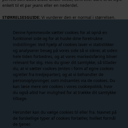
enkelt til et par jeans eller en nederdel.
STØRRELSESGUIDE:
Vi vurderer den er normal i størrelsen.
Materiale:
95% Cotton 5% Elastan
Denne hjemmeside sætter cookies for at opnå en
Farve:
Brown
funktionel side og for at huske dine foretrukne
Stylenummer:
2911
indstillinger. Ved hjælp af cookies laver vi statistikker
Vaskeanvisning:
30 grader skånsom vask
og analyserer besøg på vores side så vi sikrer, at siden
hele tiden forbedres, og at vores markedsføring bliver
relevant for dig. Hvis du giver dit samtykke, så tillader
Måske er du også interesseret i
du, at vi sætter cookies (enten i form af egne cookies
og/eller fra tredjeparter), og at vi behandler de
følgende produkter
personoplysninger, som indsamles via de cookies. Du
kan læse mere om cookies i vores
cookiepolitik
, hvor
du også altid har mulighed for at trække dit samtykke
- 30%
- 60%
tilbage.
Herunder kan du vælge cookies til eller fra. Navnet på
de forskellige typer af cookies fortæller, hvilket formål
de tjener.