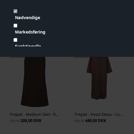
Nødvendige
Prepair - Beatrice T-Shirt - Blomme
Prepair - Bianca Blouse - Bordeaux
Markedsføring
209,00 DKK
279,00 DKK
299,00
699,00
Funktionelle
- 70%
- 50%
Statistiske
Vis cookie detaljer
Prepair - Madison Skirt - Bordeaux
Prepair - Vivian Dress - Cappucino
209,00 DKK
449,00 DKK
699,00
899,00