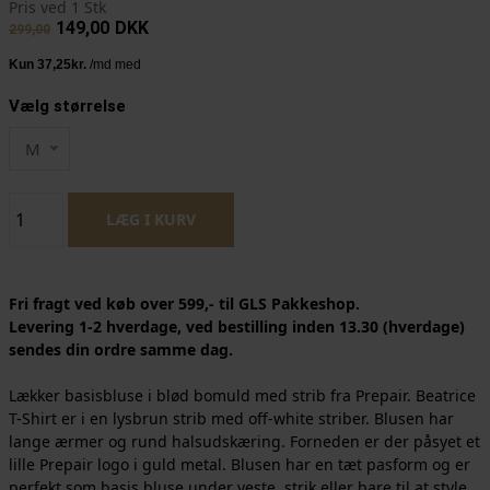
Pris ved 1 Stk
149,00
DKK
299,00
Vælg størrelse
M
Fri fragt ved køb over 599,- til GLS Pakkeshop.
Levering 1-2 hverdage, ved bestilling inden 13.30 (hverdage)
sendes din ordre samme dag.
Lækker basisbluse i blød bomuld med strib fra Prepair. Beatrice
T-Shirt er i en lysbrun strib med off-white striber. Blusen har
lange ærmer og rund halsudskæring. Forneden er der påsyet et
lille Prepair logo i guld metal. Blusen har en tæt pasform og er
perfekt som basis bluse under veste, strik eller bare til at style