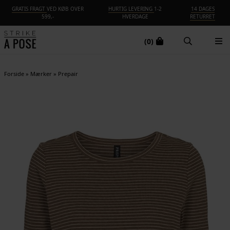
GRATIS FRAGT
VED KØB OVER
HURTIG LEVERING
1-2
14 DAGES
599,-
HVERDAGE
RETURRET
(0)
Forside
»
Mærker
»
Prepair
-50%