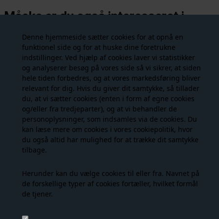
Måske er du også interesseret i
følgende produkter
Denne hjemmeside sætter cookies for at opnå en
funktionel side og for at huske dine foretrukne
indstillinger. Ved hjælp af cookies laver vi statistikker
- 50%
NYHED
og analyserer besøg på vores side så vi sikrer, at siden
hele tiden forbedres, og at vores markedsføring bliver
relevant for dig. Hvis du giver dit samtykke, så tillader
du, at vi sætter cookies (enten i form af egne cookies
og/eller fra tredjeparter), og at vi behandler de
personoplysninger, som indsamles via de cookies. Du
kan læse mere om cookies i vores
cookiepolitik
, hvor
du også altid har mulighed for at trække dit samtykke
tilbage.
Neo Noir - Denielle Structure Jacket - Off White
Hype The Detail - Top - Beige
349,00 DKK
149,00 DKK
699,00
Herunder kan du vælge cookies til eller fra. Navnet på
de forskellige typer af cookies fortæller, hvilket formål
de tjener.
NYHED
- 40%