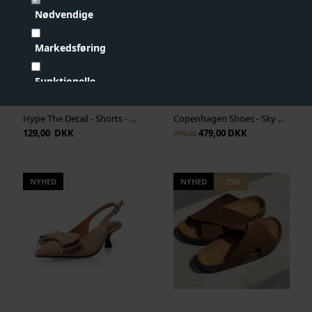
Nødvendige
Markedsføring
Funktionelle
Statistiske
Hype The Detail - Shorts - Beige
Copenhagen Shoes - Sky And Diamonds Suede - Dark Brown
129,00 DKK
479,00 DKK
799,00
Vis cookie detaljer
NYHED
NYHED
- 25%