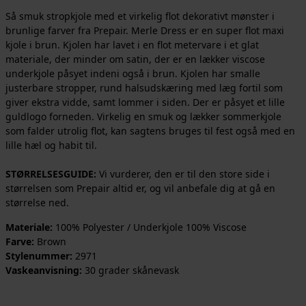
Så smuk stropkjole med et virkelig flot dekorativt mønster i
brunlige farver fra Prepair. Merle Dress er en super flot maxi
kjole i brun. Kjolen har lavet i en flot metervare i et glat
materiale, der minder om satin, der er en lækker viscose
underkjole påsyet indeni også i brun. Kjolen har smalle
justerbare stropper, rund halsudskæring med læg fortil som
giver ekstra vidde, samt lommer i siden. Der er påsyet et lille
guldlogo forneden. Virkelig en smuk og lækker sommerkjole
som falder utrolig flot, kan sagtens bruges til fest også med en
lille hæl og habit til.
STØRRELSESGUIDE:
Vi vurderer, den er til den store side i
størrelsen som Prepair altid er, og vil anbefale dig at gå en
størrelse ned.
Materiale:
100% Polyester / Underkjole 100% Viscose
Farve:
Brown
Stylenummer:
2971
Vaskeanvisning:
30 grader skånevask