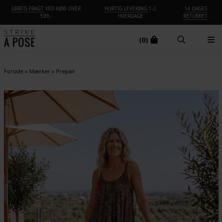
GRATIS FRAGT
VED KØB OVER
HURTIG LEVERING
1-2
14 DAGES
599,-
HVERDAGE
RETURRET
(0)
Forside
»
Mærker
»
Prepair
NYHED
-25%