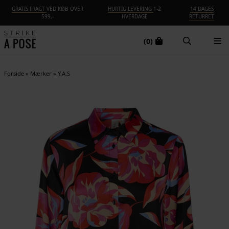
GRATIS FRAGT
VED KØB OVER
HURTIG LEVERING
1-2
14 DAGES
599,-
HVERDAGE
RETURRET
(0)
Forside
»
Mærker
»
Y.A.S
-80%