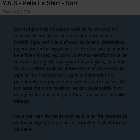
Y.A.S - Pella Ls Shirt - Sort
Pris ved 1 Stk
86,00
DKK
429,00
Denne hjemmeside sætter cookies for at opnå en
funktionel side og for at huske dine foretrukne
Vælg størrelse
indstillinger. Ved hjælp af cookies laver vi statistikker
og analyserer besøg på vores side så vi sikrer, at siden
Vælg variant
hele tiden forbedres, og at vores markedsføring bliver
relevant for dig. Hvis du giver dit samtykke, så tillader
du, at vi sætter cookies (enten i form af egne cookies
og/eller fra tredjeparter), og at vi behandler de
personoplysninger, som indsamles via de cookies. Du
kan læse mere om cookies i vores
cookiepolitik
, hvor
du også altid har mulighed for at trække dit samtykke
Fri fragt ved køb over 599,- til GLS Pakkeshop.
tilbage.
Levering 1-2 hverdage, ved bestilling inden 13.30 (hverdage)
sendes din ordre samme dag.
Herunder kan du vælge cookies til eller fra. Navnet på
Så fin skjorte fra YAS i smukt blomsterprint på sort baggrund i
de forskellige typer af cookies fortæller, hvilket formål
en lækker heavy satinkvalitet. Pella Ls Shirt er gennemknappet,
de tjener.
har skjortekrave og lange ærmer med knaplukning og fine