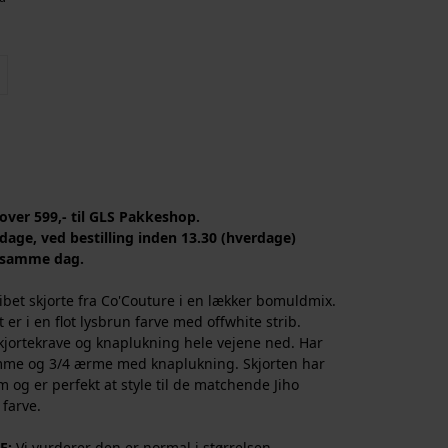
 over 599,- til GLS Pakkeshop.
dage, ved bestilling inden 13.30 (hverdage)
 samme dag.
ribet skjorte fra Co'Couture i en lækker bomuldmix.
t er i en flot lysbrun farve med offwhite strib.
kjortekrave og knaplukning hele vejene ned. Har
mme og 3/4 ærme med knaplukning. Skjorten har
 og er perfekt at style til de matchende Jiho
farve.
E:
Vi vurderer den er normal i størrelsen.