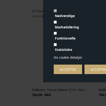
Co' Couture - Cocouture Tee - Off White
Co' C
Nødvendige
299,00 DKK
399,00
599,0
Markedsføring
Funktionelle
Statistiske
Vis cookie detaljer
Nailberry - Cocoa Cabana 15 ml - Oxygenated Creamy Light Taupe
164,00 DKK
194,