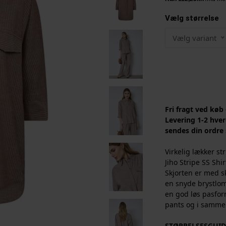
Vælg størrelse
Vælg variant
Fri fragt ved køb
Levering 1-2 hver
sendes din ordre
Virkelig lækker st
Jiho Stripe SS Shir
Skjorten er med s
en snyde brystlo
en god løs pasform
pants og i samme 
STØRRELSESGUID