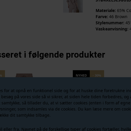
Materiale:
65% Co
Farve:
46 Brown
Stylenummer:
45
Vaskeanvisning:
seret i følgende produkter
0%
NYHED
- 30%
for at opnå en funktionel side og for at huske dine foretrukne inds
r besøg på vores side så vi sikrer, at siden hele tiden forbedres, o
t samtykke, så tillader du, at vi sætter cookies (enten i form af egne
ysninger, som indsamles via de cookies. Du kan læse mere om cooki
ække dit samtykke tilbage.
eller fra. Navnet på de forskellige typer af cookies fortæller, hvilk