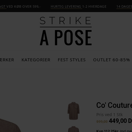
RAGT
VED KØB OVER 599,-
HURTIG LEVERING
1-2 HVERDAGE
14 DAGE
ÆRKER
KATEGORIER
FEST STYLES
OUTLET 60-85%
Co' Couture
Pris ved 1 Stk
449,00
D
599,00