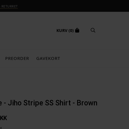
S RETURRET
KURV
(0)
PREORDER
GAVEKORT
 - Jiho Stripe SS Shirt - Brown
KK