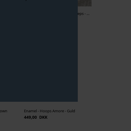
Copenhagen Shoes - Nature Steps - Dark Brown
374,00 DKK
499,00
NYHED
Brown
Enamel - Hoops Amore - Guld
449,00 DKK