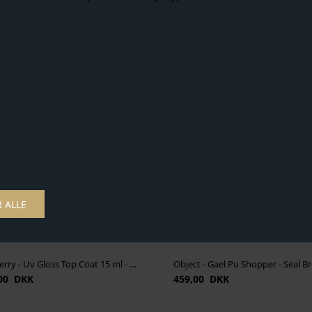
outure - Jiho Stripe Pant - Brown
Object - Lisa Mw Shorts - Black
419,00 DKK
181,00 DKK
0
259,00
NYHED
Nailberry - Uv Gloss Top Coat 15 ml - Transparent
Object - Gael Pu Shopper - Seal 
00 DKK
459,00 DKK