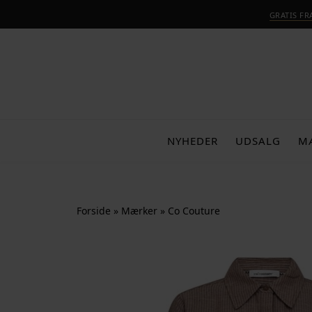
GRATIS F
NYHEDER
UDSALG
M
Forside
»
Mærker
»
Co Couture
-25%