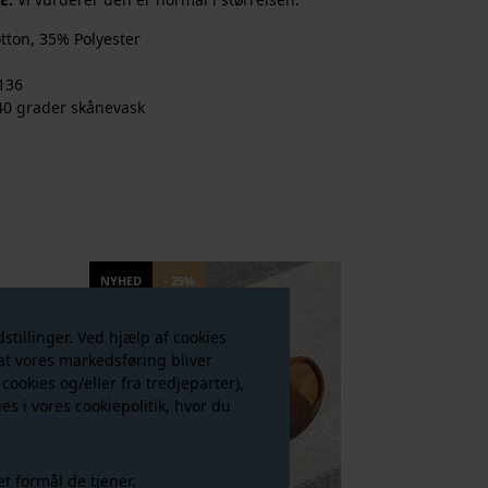
tton, 35% Polyester
136
40 grader skånevask
NYHED
- 25%
tillinger. Ved hjælp af cookies
g at vores markedsføring bliver
 cookies og/eller fra tredjeparter),
es i vores
cookiepolitik
, hvor du
et formål de tjener.