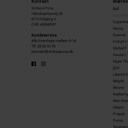
Kontakt
Mærke
Strike A Pose
Ball
Håndværkervej 20
Co Cout
6710 Esbjerg V
Copenha
CVR: 40068597
Decoy
Enamel
Kundeservice
Alle hverdage mellem 9-14
Friihof + 
Tlf. 28 60 93 05
Global F
kontakt@strikeapose.dk
Haute L '
Hype The
JJXX
Liberté E
MbyM
Moves
Nailberr
Neo Noi
Object
Prepair
Puma
Steamer