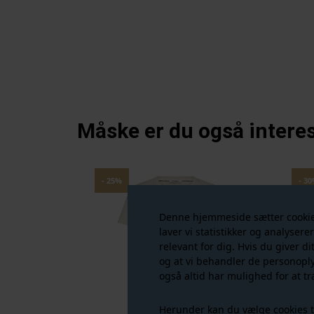
Måske er du også interes
- 25%
- 3
Denne hjemmeside sætter cookies 
laver vi statistikker og analysere
relevant for dig. Hvis du giver di
og at vi behandler de personopl
også altid har mulighed for at tr
Herunder kan du vælge cookies til 