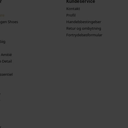
r
Kundeservice
Kontakt
ure
Profil
gen Shoes
Handelsbestingelser
Retur og ombytning
Fortrydelsesformular
Siig
 Amitié
 Detail
ssentiel
y
r
y