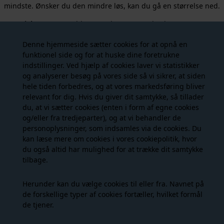
mindste. Ønsker du den mindre løs, kan du gå en størrelse ned.
Materiale:
50% Bomuld, 45% Polyester, 5% Elasthane
Farve:
Beige
Denne hjemmeside sætter cookies for at opnå en
Stylenummer:
HL10461
funktionel side og for at huske dine foretrukne
Vaskeanvisning:
30 grader skånevask
indstillinger. Ved hjælp af cookies laver vi statistikker
og analyserer besøg på vores side så vi sikrer, at siden
hele tiden forbedres, og at vores markedsføring bliver
Måske er du også interesseret i
relevant for dig. Hvis du giver dit samtykke, så tillader
du, at vi sætter cookies (enten i form af egne cookies
følgende produkter
og/eller fra tredjeparter), og at vi behandler de
personoplysninger, som indsamles via de cookies. Du
kan læse mere om cookies i vores
cookiepolitik
, hvor
NYHED
- 25%
du også altid har mulighed for at trække dit samtykke
tilbage.
Herunder kan du vælge cookies til eller fra. Navnet på
de forskellige typer af cookies fortæller, hvilket formål
de tjener.