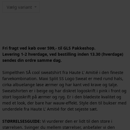
Vælg variant
Fri fragt ved køb over 599,- til GLS Pakkeshop.
Levering 1-2 hverdage, ved bestilling inden 13.30 (hverdage)
sendes din ordre samme dag.
Simpelthen SÅ cool sweatshirt fra Haute L' Amitié i den fineste
farvekombination. Maxi Split SS Logo Sweat er med rund hals,
cirka albuelange løse ærmer og har kant ved krave og talje.
Sweatshirten er i beige og har diskret logoskrift i pink i front og
stort logoskrift på ærmer og ryg. Er i den blødeste kvalitet og
med et look, der bare har wauw-effekt. Style den til bukser med
underdele fra Haute L' Amitié for det sejeste sæt.
STØRRELSESGUIDE:
Vi vurderer den er lidt til den store i
størrelsen. Svinger du mellem størrelser, anbefaler vi den