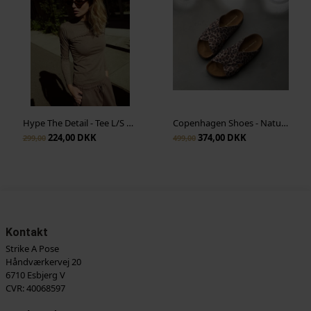
Hype The Detail - Tee L/S H-Logo - Brun
Copenhagen Shoes - Nature Steps L - Multi Print
224,00 DKK
374,00 DKK
299,00
499,00
Kontakt
Strike A Pose
Håndværkervej 20
6710 Esbjerg V
CVR: 40068597