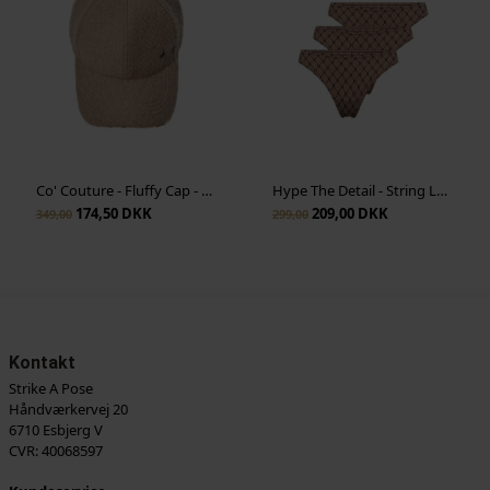
Co' Couture - Fluffy Cap - Walnut
Hype The Detail - String Logo 3-pk - Nude
174,50 DKK
209,00 DKK
349,00
299,00
Kontakt
Strike A Pose
Håndværkervej 20
6710 Esbjerg V
CVR: 40068597