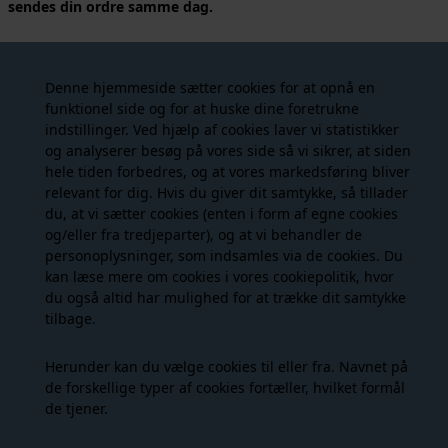
sendes din ordre samme dag.
Cool og trendy puffer jacket med seje detaljer fra JJXX i en flot
grøn farve. Lolly Puffer Jacket har nogle virkelig seje detaljer til
Denne hjemmeside sætter cookies for at opnå en
en god pris. Jakken er med en god stor hætte med elastik i
funktionel side og for at huske dine foretrukne
kanten. Har lynlås og lommer i siderne med knaplukning og
indstillinger. Ved hjælp af cookies laver vi statistikker
logo på brystet. Elastikafslutning på ærmerne og forenden, som
og analyserer besøg på vores side så vi sikrer, at siden
giver den helt rigtige puffereffekt. Desuden har jakken en fed
hele tiden forbedres, og at vores markedsføring bliver
detalje indvendig med et påsyet JJXX band, som afsluttes med
relevant for dig. Hvis du giver dit samtykke, så tillader
strop til at hænge jakken (ses noget af på anden sidste billede).
du, at vi sætter cookies (enten i form af egne cookies
Jakken er kort, går til ca. hofte alt efter højde, det er en trend,
og/eller fra tredjeparter), og at vi behandler de
som vi kommer til at se meget i denne sæson.
personoplysninger, som indsamles via de cookies. Du
kan læse mere om cookies i vores
cookiepolitik
, hvor
STØRRELSESGUIDE:
Vi vil vurdere at jakken er normal i
du også altid har mulighed for at trække dit samtykke
størrelsen.
tilbage.
Materiale:
100% Recycled Polyester
Farve:
Grape Leaf
Herunder kan du vælge cookies til eller fra. Navnet på
Stylenummer:
12258743
de forskellige typer af cookies fortæller, hvilket formål
Vaskeanvisning:
Vaskes på 40 grader skånevask
de tjener.