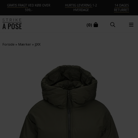
GRATIS FRAGT
VED KØB OVER
HURTIG LEVERING
1-2
14 DAGES
599,-
HVERDAGE
RETURRET
(0)
Forside
»
Mærker
»
JJXX
-60%