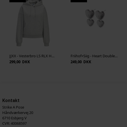
JJXX - Vesterbro LS RLX Hood Sweat - Light Grey Melange
Friihof+Siig - Heart Double Øreringe - Sølv
299,00 DKK
249,00 DKK
Kontakt
Strike A Pose
Håndværkervej 20
6710 Esbjerg V
CVR: 40068597