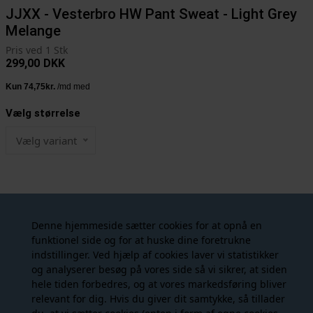
JJXX - Vesterbro HW Pant Sweat - Light Grey
Melange
Pris ved 1 Stk
299,00
DKK
Vælg størrelse
Vælg variant
Denne hjemmeside sætter cookies for at opnå en
Fri fragt ved køb over 599,- til GLS Pakkeshop.
funktionel side og for at huske dine foretrukne
Levering 1-2 hverdage, ved bestilling inden 13.30 (hverdage)
indstillinger. Ved hjælp af cookies laver vi statistikker
sendes din ordre samme dag.
og analyserer besøg på vores side så vi sikrer, at siden
hele tiden forbedres, og at vores markedsføring bliver
De lækreste bløde vamsede sweatpants fra JJXX Studio i meleret
relevant for dig. Hvis du giver dit samtykke, så tillader
grå (de er samme farve som Vesterbro sweatshirten, billedet