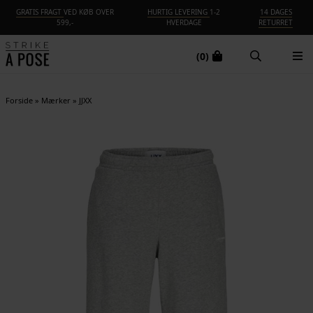
GRATIS FRAGT
VED KØB OVER
HURTIG LEVERING
1-2
14 DAGES
599,-
HVERDAGE
RETURRET
(0)
Forside
»
Mærker
»
JJXX
NYHED