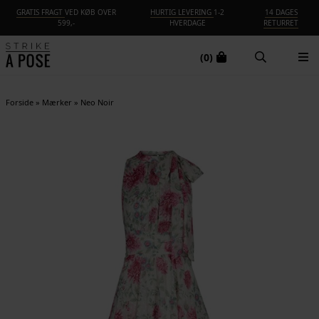
GRATIS FRAGT
VED KØB OVER
HURTIG LEVERING
1-2
14 DAGES
599,-
HVERDAGE
RETURRET
(0)
Forside
»
Mærker
»
Neo Noir
-40%