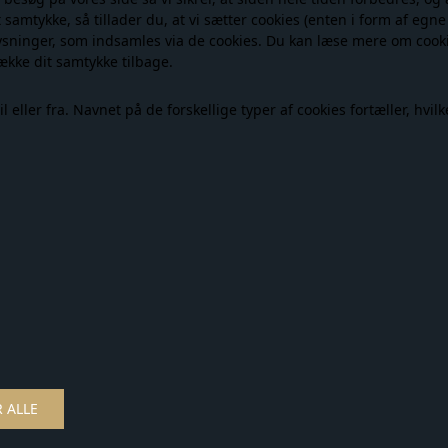
t samtykke, så tillader du, at vi sætter cookies (enten i form af egne
ysninger, som indsamles via de cookies. Du kan læse mere om cooki
ække dit samtykke tilbage.
eller fra. Navnet på de forskellige typer af cookies fortæller, hvilk
Nailberry - Cocoa Cabana 15 ml - Oxygenated Creamy Light Taupe
Decoy - Tights Perfect Fit 30 Den -
00 DKK
129,00 DKK
HED
NYHED