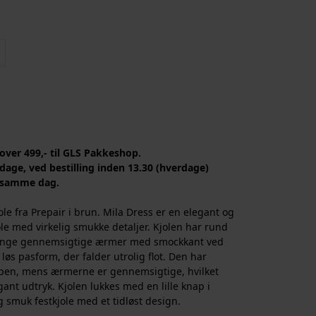
 over 499,- til GLS Pakkeshop.
dage, ved bestilling inden 13.30 (hverdage)
 samme dag.
le fra Prepair i brun. Mila Dress er en elegant og
le med virkelig smukke detaljer. Kjolen har rund
ange gennemsigtige ærmer med smockkant ved
øs pasform, der falder utrolig flot. Den har
ppen, mens ærmerne er gennemsigtige, hvilket
egant udtryk. Kjolen lukkes med en lille knap i
g smuk festkjole med et tidløst design.