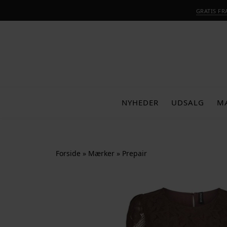
GRATIS F
NYHEDER
UDSALG
M
Forside
»
Mærker
»
Prepair
-50%