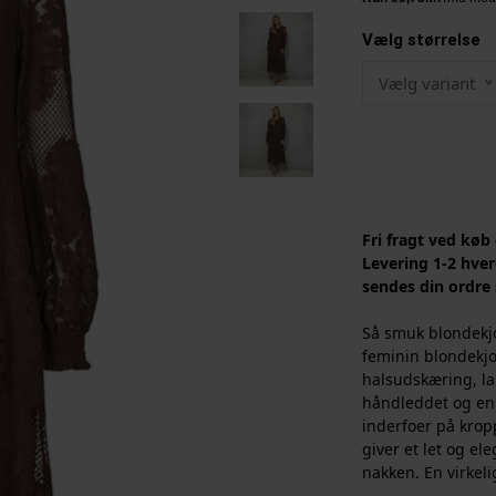
Vælg størrelse
Vælg variant
Fri fragt ved køb
Levering 1-2 hver
sendes din ordre
Så smuk blondekjo
feminin blondekjo
halsudskæring, l
håndleddet og en l
inderfoer på kro
giver et let og el
nakken. En virkeli