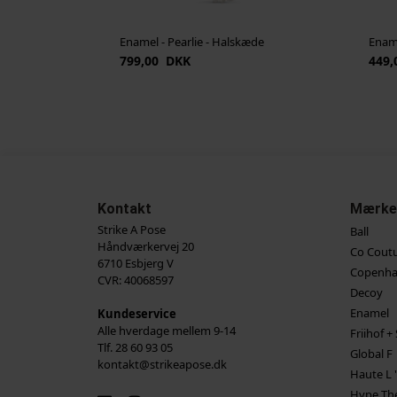
Enamel - Pearlie - Halskæde
Ename
799,00 DKK
449,
Kontakt
Mærke
Strike A Pose
Ball
Håndværkervej 20
Co Cout
6710 Esbjerg V
Copenha
CVR: 40068597
Decoy
Enamel
Kundeservice
Alle hverdage mellem 9-14
Friihof + 
Tlf. 28 60 93 05
Global F
kontakt@strikeapose.dk
Haute L '
Hype The