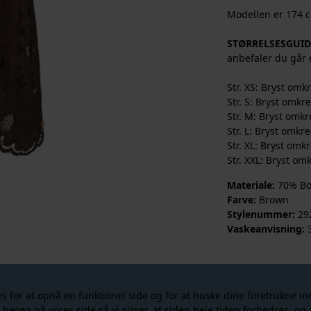
Modellen er 174 c
STØRRELSESGUID
anbefaler du går e
Str. XS: Bryst om
Str. S: Bryst omk
Str. M: Bryst omk
Str. L: Bryst omk
Str. XL: Bryst om
Str. XXL: Bryst o
Materiale:
70% Bom
Farve:
Brown
Stylenummer:
29
Vaskeanvisning:
seret i følgende produkter
for at opnå en funktionel side og for at huske dine foretrukne inds
r besøg på vores side så vi sikrer, at siden hele tiden forbedres, o