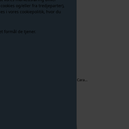
 cookies og/eller fra tredjeparter),
es i vores
cookiepolitik
, hvor du
NYHED
et formål de tjener.
 Sort
Decoy - Tight Silk Look 20Den - Caramel
79,00 DKK
NYHED