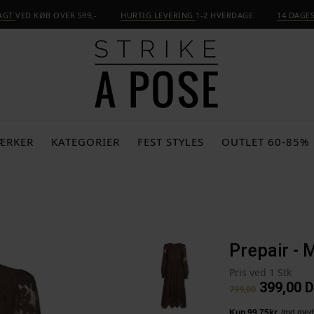
RAGT
VED KØB OVER 599,-
HURTIG LEVERING
1-2 HVERDAGE
14 DAGE
ÆRKER
KATEGORIER
FEST STYLES
OUTLET 60-85%
Prepair - 
Pris ved 1 Stk
399,00
D
799,00