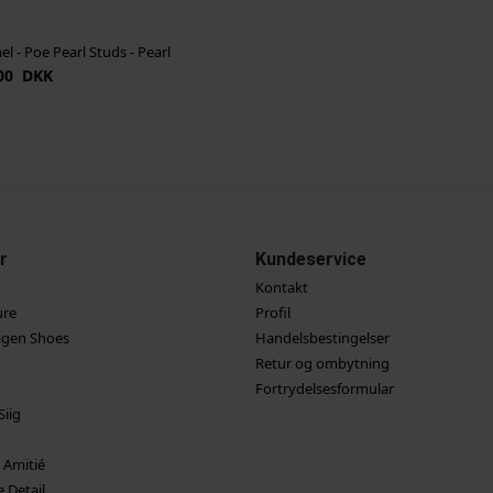
l - Poe Pearl Studs - Pearl
00 DKK
r
Kundeservice
Kontakt
ure
Profil
gen Shoes
Handelsbestingelser
Retur og ombytning
Fortrydelsesformular
Siig
 Amitié
 Detail