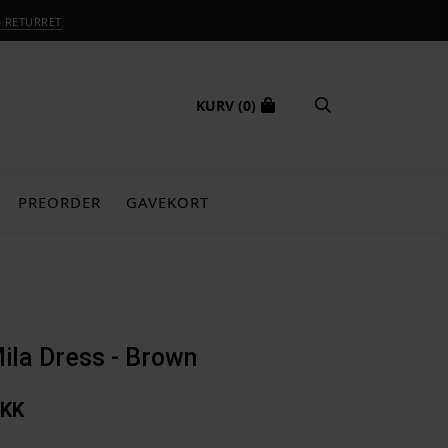
S RETURRET
KURV
(0)
PREORDER
GAVEKORT
Mila Dress - Brown
KK