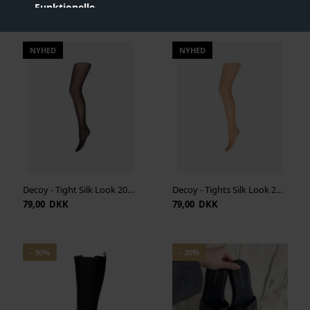
524,00 DKK
79,00 DKK
699,00
Funktionelle
Statistiske
NYHED
NYHED
Vis cookie detaljer
Decoy - Tight Silk Look 20Den - Black
Decoy - Tights Silk Look 20Den - Sand
79,00 DKK
79,00 DKK
- 30%
- 30%