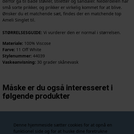
derfor gå til både støvler, stiletter og sandaler. Nederdelen har
små sorte prikker, og prikker er virkelig kommet for at blive.
Ønsker du et matchende sæt, findes der en matchende top
Ameli Singlet til.
STØRRELSESGUIDE:
Vi vurderer den er normal i størrelsen.
Materiale:
100% Viscose
Farve:
11 Off White
Stylenummer:
44039
Vaskeanvisning:
30 grader skånevask
Måske er du også interesseret i
følgende produkter
NYHED
- 25%
- 25%
Denne hjemmeside sætter cookies for at opnå en
funktionel side og for at huske dine foretrukne