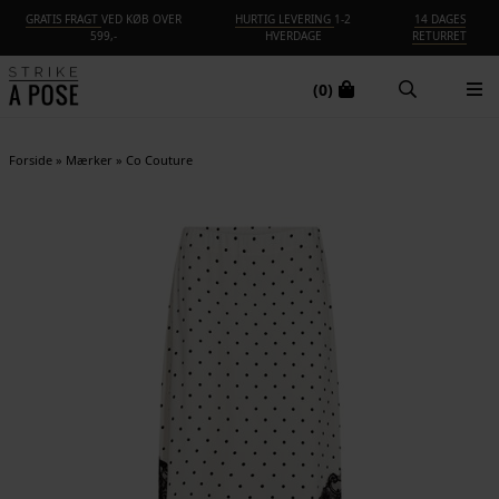
GRATIS FRAGT
VED KØB OVER
HURTIG LEVERING
1-2
14 DAGES
599,-
HVERDAGE
RETURRET
(0)
Forside
»
Mærker
»
Co Couture
NYHED
-25%