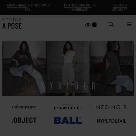
GRATIS FRAGT
VED KØB OVER
HURTIG LEVERING
1-2
14 DAGES
599,-
HVERDAGE
RETURRET
(0)