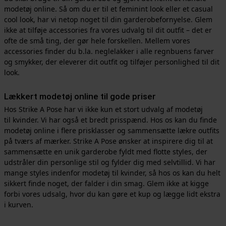
modetøj online. Så om du er til et feminint look eller et casual
cool look, har vi netop noget til din garderobefornyelse. Glem
ikke at tilføje accessories fra vores udvalg til dit outfit – det er
ofte de små ting, der gør hele forskellen. Mellem vores
accessories finder du b.la. neglelakker i alle regnbuens farver
og smykker, der eleverer dit outfit og tilføjer personlighed til dit
look.
Lækkert modetøj online til gode priser
Hos Strike A Pose har vi ikke kun et stort udvalg af modetøj
til kvinder. Vi har også et bredt prisspænd. Hos os kan du finde
modetøj online i flere prisklasser og sammensætte lækre outfits
på tværs af mærker. Strike A Pose ønsker at inspirere dig til at
sammensætte en unik garderobe fyldt med flotte styles, der
udstråler din personlige stil og fylder dig med selvtillid. Vi har
mange styles indenfor modetøj til kvinder, så hos os kan du helt
sikkert finde noget, der falder i din smag. Glem ikke at kigge
forbi vores udsalg, hvor du kan gøre et kup og lægge lidt ekstra
i kurven.