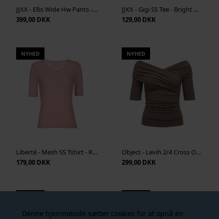
JJXX - Ellis Wide Hw Pants - Bracken
JJXX - Gigi SS Tee - Bright White
399,00 DKK
129,00 DKK
NYHED
NYHED
Liberté - Mesh SS Tshirt - Rose
Object - Levih 2/4 Cross Over Top - Morel
179,00 DKK
299,00 DKK
NYHED
NYHED
Denne hjemmeside sætter cookies for at opnå en