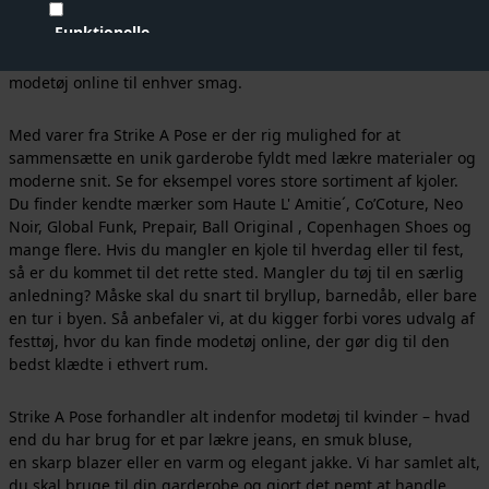
håndplukkede og i høj kvalitet. Vi nyder at udvælge varer til
Funktionelle
vores webshop, og det skinner igennem i vores sortiment. I
vores udvalg af modetøj til kvinder finder du en bred vifte af
modetøj online til enhver smag.
Statistiske
Vis cookie detaljer
Med varer fra Strike A Pose er der rig mulighed for at
sammensætte en unik garderobe fyldt med lækre materialer og
moderne snit. Se for eksempel
vores store sortiment af kjoler
.
Du finder kendte mærker som
Haute L' Amitie´
,
Co’Coture
,
Neo
Noir
,
Global Funk
,
Pr
epair
,
B
all Original
,
Copenhagen Shoes
og
mange flere. Hvis du mangler en kjole til hverdag eller til fest,
så er du kommet til det rette sted. Mangler du tøj til en særlig
anledning? Måske skal du snart til bryllup, barnedåb, eller bare
en tur i byen. Så anbefaler vi, at du kigger forbi vores udvalg af
festtøj, hvor du kan finde modetøj online, der gør dig til den
bedst klædte i ethvert rum.
Strike A Pose forhandler alt indenfor modetøj til kvinder – hvad
end du har brug for et par lækre jeans, en smuk bluse,
en skarp blazer eller en varm og elegant jakke. Vi har samlet alt,
du skal bruge til din garderobe og gjort det nemt at handle