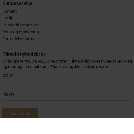
Kundeservice
Kontakt
Profil
Handelsbestingelser
Retur og ombytning
Fortrydelsesformular
Tilmeld nyhedsbrev
Vil du spare 10% på ALLE dine ordrer? Tilmeld dig vores nyhedsbrev i dag
og modtag din rabatkode. *Gælder dog ikke nedsatte varer.
Vi anvender cookies for at sikre dig at vi giver dig den bedst mulige oplevelse af vores
website. Hvis du fortsætter med at bruge dette site vil vi antage at du er indforstået
Tilmeld
med det.
Ok
Læs mere